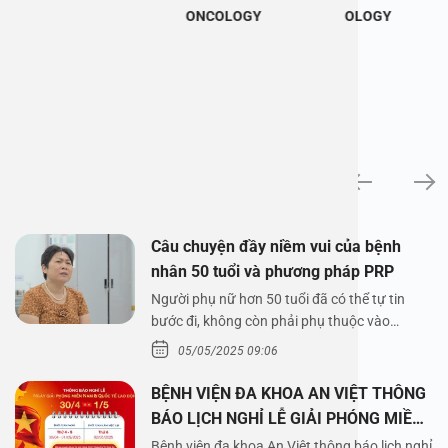
ONCOLOGY
OLOGY
News
Câu chuyện đầy niềm vui của bệnh
nhân 50 tuổi và phương pháp PRP
Người phụ nữ hơn 50 tuổi đã có thể tự tin
bước đi, không còn phải phụ thuộc vào
thuốc…
05/05/2025 09:06
BỆNH VIỆN ĐA KHOA AN VIỆT THÔNG
BÁO LỊCH NGHỈ LỄ GIẢI PHÓNG MIỀN
NAM 30/4 VÀ QUỐC TẾ LAO ĐỘNG
Bệnh viện đa khoa An Việt thông báo lịch nghỉ