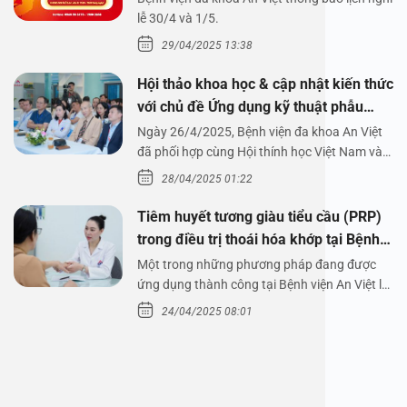
1/5/2025
lễ 30/4 và 1/5.
29/04/2025 13:38
Hội thảo khoa học & cập nhật kiến thức
với chủ đề Ứng dụng kỹ thuật phẫu
thuật nội soi tai dưới nước
Ngày 26/4/2025, Bệnh viện đa khoa An Việt
đã phối hợp cùng Hội thính học Việt Nam và
Công ty…
28/04/2025 01:22
Tiêm huyết tương giàu tiểu cầu (PRP)
trong điều trị thoái hóa khớp tại Bệnh
viện An Việt
Một trong những phương pháp đang được
ứng dụng thành công tại Bệnh viện An Việt là
tiêm huyết tương…
24/04/2025 08:01