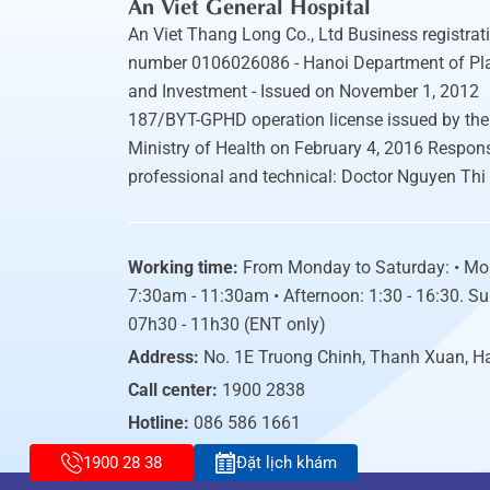
An Viet General Hospital
An Viet Thang Long Co., Ltd Business registrat
number 0106026086 - Hanoi Department of Pl
and Investment - Issued on November 1, 2012
187/BYT-GPHD operation license issued by the
Ministry of Health on February 4, 2016 Respons
professional and technical: Doctor Nguyen Thi
Working time:
From Monday to Saturday: • Mo
7:30am - 11:30am • Afternoon: 1:30 - 16:30. S
07h30 - 11h30 (ENT only)
Address:
No. 1E Truong Chinh, Thanh Xuan, H
Call center:
1900 2838
Hotline:
086 586 1661
1900 28 38
Đặt lịch khám