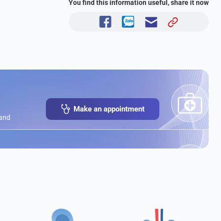
You find this information useful, share it now
Make an appointment
 and