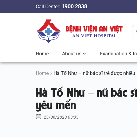
S
1900 2838
Call Center:
k
i
p
t
o
c
Home
About us
Examination & tr
o
n
t
Home
Hà Tố Như – nữ bác sĩ trẻ được nhiề
e
Hà Tố Như – nữ bác s
n
t
yêu mến
23/06/2023 03:33