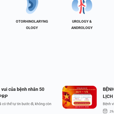
OTORHINOLARYNG
UROLOGY &
OLOGY
ANDROLOGY
 vui của bệnh nhân 50
BỆNH
 PRP
LỊCH
VÀ Q
 có thể tự tin bước đi, không còn
Bệnh vi
29