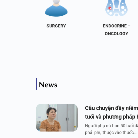
NAL
SURGERY
ENDOCRINE –
INE
ONCOLOGY
News
Câu chuyện đầy niềm
tuổi và phương pháp
Người phụ nữ hơn 50 tuổi đã
phải phụ thuộc vào thuốc…