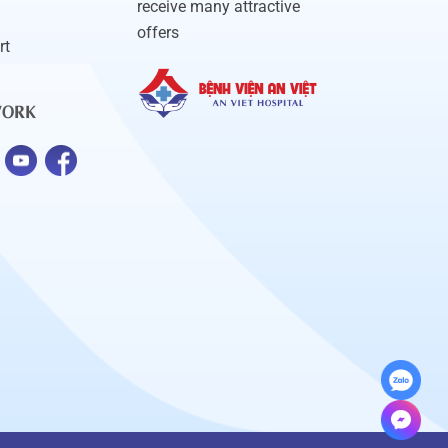
receive many attractive
offers
rt
WORK