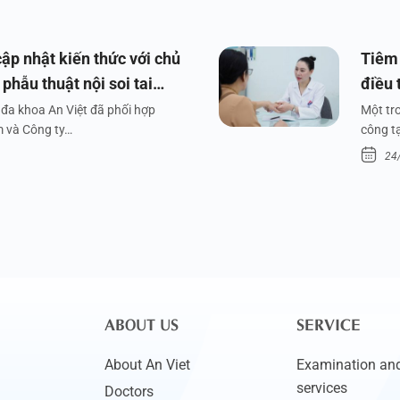
ập nhật kiến thức với chủ
Tiêm 
phẫu thuật nội soi tai
điều 
đa khoa An Việt đã phối hợp
Một tr
m và Công ty…
công tạ
24
ABOUT US
SERVICE
About An Viet
Examination and
services
Doctors