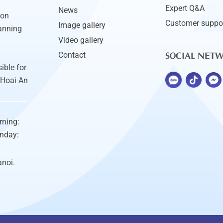
Expert Q&A
News
ion
Customer suppo
Image gallery
anning
Video gallery
SOCIAL NET
Contact
ible for
 Hoai An
rning:
unday:
anoi.