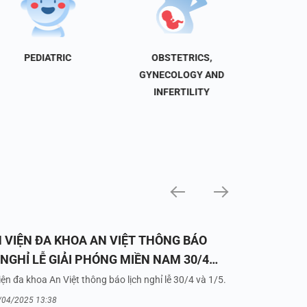
PEDIATRIC
OBSTETRICS,
NEU
GYNECOLOGY AND
INFERTILITY
 VIỆN ĐA KHOA AN VIỆT THÔNG BÁO
 NGHỈ LỄ GIẢI PHÓNG MIỀN NAM 30/4
UỐC TẾ LAO ĐỘNG 1/5/2025
ện đa khoa An Việt thông báo lịch nghỉ lễ 30/4 và 1/5.
/04/2025 13:38