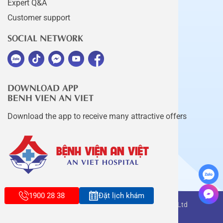
Expert Q&A
Customer support
SOCIAL NETWORK
DOWNLOAD APP
BENH VIEN AN VIET
Download the app to receive many attractive offers
1900 28 38
Đặt lịch khám
Copyright belongs to An Viet Thang Long Co., Ltd
Terms of use