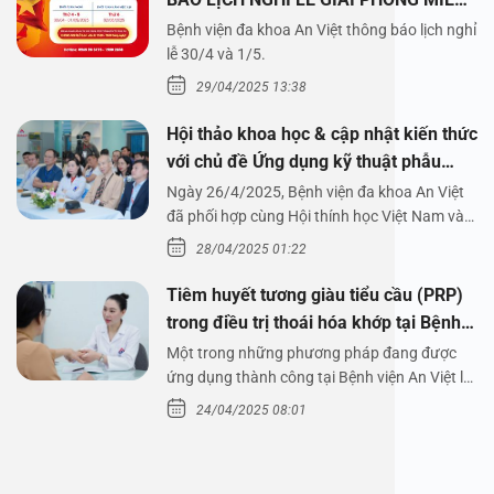
NAM 30/4 VÀ QUỐC TẾ LAO ĐỘNG
Bệnh viện đa khoa An Việt thông báo lịch nghỉ
1/5/2025
lễ 30/4 và 1/5.
29/04/2025 13:38
Hội thảo khoa học & cập nhật kiến thức
với chủ đề Ứng dụng kỹ thuật phẫu
thuật nội soi tai dưới nước
Ngày 26/4/2025, Bệnh viện đa khoa An Việt
đã phối hợp cùng Hội thính học Việt Nam và
Công ty…
28/04/2025 01:22
Tiêm huyết tương giàu tiểu cầu (PRP)
trong điều trị thoái hóa khớp tại Bệnh
viện An Việt
Một trong những phương pháp đang được
ứng dụng thành công tại Bệnh viện An Việt là
tiêm huyết tương…
24/04/2025 08:01