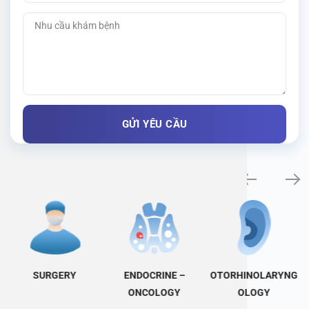
Specialty examination
SURGERY
ENDOCRINE –
OTORHINOLARYNG
ONCOLOGY
OLOGY