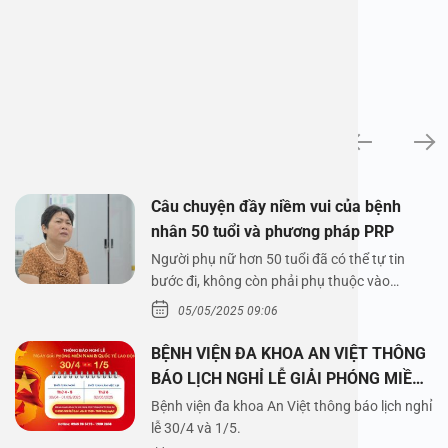
News
Câu chuyện đầy niềm vui của bệnh
nhân 50 tuổi và phương pháp PRP
Người phụ nữ hơn 50 tuổi đã có thể tự tin
bước đi, không còn phải phụ thuộc vào
thuốc…
05/05/2025 09:06
BỆNH VIỆN ĐA KHOA AN VIỆT THÔNG
BÁO LỊCH NGHỈ LỄ GIẢI PHÓNG MIỀN
NAM 30/4 VÀ QUỐC TẾ LAO ĐỘNG
Bệnh viện đa khoa An Việt thông báo lịch nghỉ
1/5/2025
lễ 30/4 và 1/5.