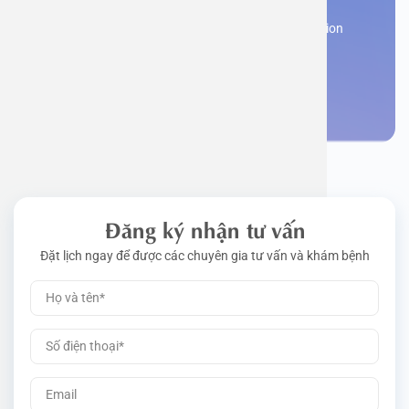
Work perm
Function
Tongue – 
Gói khám 
Q&A
Register now to receive consultation and examination
from experts
Driving l
Cell ana
Nasal Po
Gói khám 
Policy
Make an appointment
Pre-Empl
Neurolog
Gói khám 
Gói khám
Đăng ký nhận tư vấn
Đặt lịch ngay để được các chuyên gia tư vấn và khám bệnh