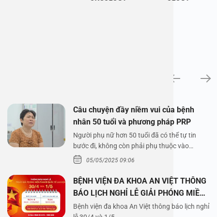
News
Câu chuyện đầy niềm vui của bệnh
nhân 50 tuổi và phương pháp PRP
Người phụ nữ hơn 50 tuổi đã có thể tự tin
bước đi, không còn phải phụ thuộc vào
thuốc…
05/05/2025 09:06
BỆNH VIỆN ĐA KHOA AN VIỆT THÔNG
BÁO LỊCH NGHỈ LỄ GIẢI PHÓNG MIỀN
NAM 30/4 VÀ QUỐC TẾ LAO ĐỘNG
Bệnh viện đa khoa An Việt thông báo lịch nghỉ