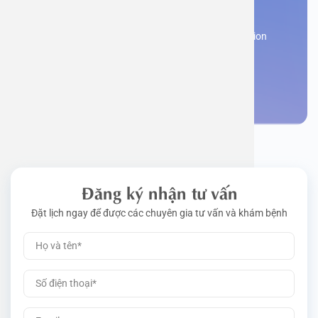
appointment
Work perm
Function
Tongue – 
Gói khám 
Q&A
Register now to receive consultation and examination
from experts
Driving l
Cell ana
Nasal Po
Gói khám 
Policy
Make an appointment
Pre-Empl
Neurolog
Gói khám 
Gói khám
Đăng ký nhận tư vấn
Đặt lịch ngay để được các chuyên gia tư vấn và khám bệnh