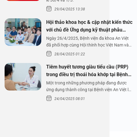
1/5/2025
lễ 30/4 và 1/5.
29/04/2025 13:38
Hội thảo khoa học & cập nhật kiến thức
với chủ đề Ứng dụng kỹ thuật phẫu
thuật nội soi tai dưới nước
Ngày 26/4/2025, Bệnh viện đa khoa An Việt
đã phối hợp cùng Hội thính học Việt Nam và
Công ty…
28/04/2025 01:22
Tiêm huyết tương giàu tiểu cầu (PRP)
trong điều trị thoái hóa khớp tại Bệnh
viện An Việt
Một trong những phương pháp đang được
ứng dụng thành công tại Bệnh viện An Việt là
tiêm huyết tương…
24/04/2025 08:01