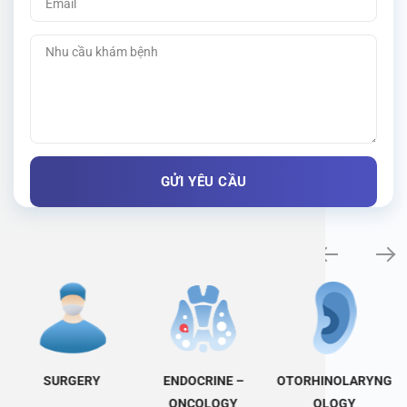
Specialty examination
SURGERY
ENDOCRINE –
OTORHINOLARYNG
ONCOLOGY
OLOGY