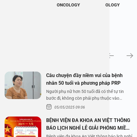
ONCOLOGY
OLOGY
News
Câu chuyện đầy niềm vui của bệnh
nhân 50 tuổi và phương pháp PRP
Người phụ nữ hơn 50 tuổi đã có thể tự tin
bước đi, không còn phải phụ thuộc vào
thuốc…
05/05/2025 09:06
BỆNH VIỆN ĐA KHOA AN VIỆT THÔNG
BÁO LỊCH NGHỈ LỄ GIẢI PHÓNG MIỀN
NAM 30/4 VÀ QUỐC TẾ LAO ĐỘNG
Bệnh viện đa khoa An Việt thông báo lịch nghỉ