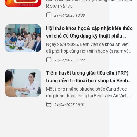
1/5/2025
lễ 30/4 và 1/5.
29/04/2025 13:38
Hội thảo khoa học & cập nhật kiến thức
với chủ đề Ứng dụng kỹ thuật phẫu
thuật nội soi tai dưới nước
Ngày 26/4/2025, Bệnh viện đa khoa An Việt
đã phối hợp cùng Hội thính học Việt Nam và
Công ty…
28/04/2025 01:22
Tiêm huyết tương giàu tiểu cầu (PRP)
trong điều trị thoái hóa khớp tại Bệnh
viện An Việt
Một trong những phương pháp đang được
ứng dụng thành công tại Bệnh viện An Việt là
tiêm huyết tương…
24/04/2025 08:01