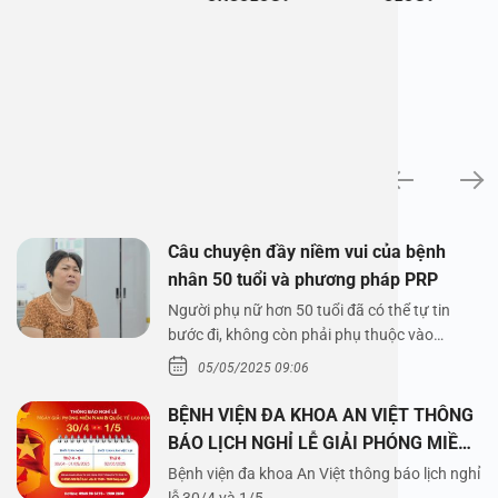
News
Câu chuyện đầy niềm vui của bệnh
nhân 50 tuổi và phương pháp PRP
Người phụ nữ hơn 50 tuổi đã có thể tự tin
bước đi, không còn phải phụ thuộc vào
thuốc…
05/05/2025 09:06
BỆNH VIỆN ĐA KHOA AN VIỆT THÔNG
BÁO LỊCH NGHỈ LỄ GIẢI PHÓNG MIỀN
NAM 30/4 VÀ QUỐC TẾ LAO ĐỘNG
Bệnh viện đa khoa An Việt thông báo lịch nghỉ