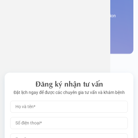
appointment
Work perm
Function
Tongue – 
Gói khám 
Q&A
Register now to receive consultation and examination
from experts
Driving l
Cell ana
Nasal Po
Gói khám 
Policy
Make an appointment
Pre-Empl
Neurolog
Gói khám 
Gói khám
Đăng ký nhận tư vấn
Đặt lịch ngay để được các chuyên gia tư vấn và khám bệnh