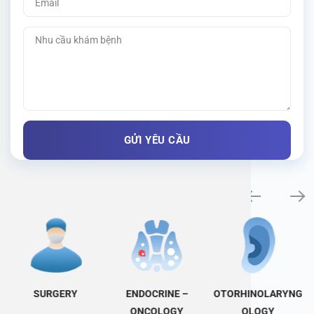
Specialty examination
SURGERY
ENDOCRINE –
OTORHINOLARYNG
ONCOLOGY
OLOGY