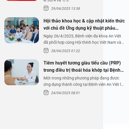
1/5/2025
lễ 30/4 và 1/5.
29/04/2025 13:38
Hội thảo khoa học & cập nhật kiến thức
với chủ đề Ứng dụng kỹ thuật phẫu
thuật nội soi tai dưới nước
Ngày 26/4/2025, Bệnh viện đa khoa An Việt
đã phối hợp cùng Hội thính học Việt Nam và
Công ty…
28/04/2025 01:22
Tiêm huyết tương giàu tiểu cầu (PRP)
trong điều trị thoái hóa khớp tại Bệnh
viện An Việt
Một trong những phương pháp đang được
ứng dụng thành công tại Bệnh viện An Việt là
tiêm huyết tương…
24/04/2025 08:01