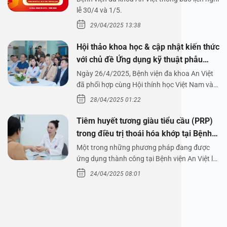
1/5/2025
lễ 30/4 và 1/5.
29/04/2025 13:38
Hội thảo khoa học & cập nhật kiến thức
với chủ đề Ứng dụng kỹ thuật phẫu
thuật nội soi tai dưới nước
Ngày 26/4/2025, Bệnh viện đa khoa An Việt
đã phối hợp cùng Hội thính học Việt Nam và
Công ty…
28/04/2025 01:22
Tiêm huyết tương giàu tiểu cầu (PRP)
trong điều trị thoái hóa khớp tại Bệnh
viện An Việt
Một trong những phương pháp đang được
ứng dụng thành công tại Bệnh viện An Việt là
tiêm huyết tương…
24/04/2025 08:01