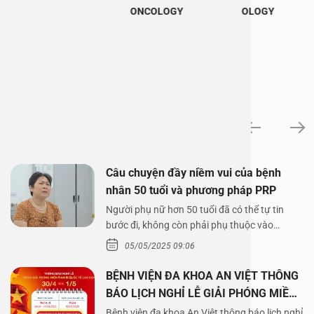
ONCOLOGY
OLOGY
News
Câu chuyện đầy niềm vui của bệnh
nhân 50 tuổi và phương pháp PRP
Người phụ nữ hơn 50 tuổi đã có thể tự tin
bước đi, không còn phải phụ thuộc vào
thuốc…
05/05/2025 09:06
BỆNH VIỆN ĐA KHOA AN VIỆT THÔNG
BÁO LỊCH NGHỈ LỄ GIẢI PHÓNG MIỀN
NAM 30/4 VÀ QUỐC TẾ LAO ĐỘNG
Bệnh viện đa khoa An Việt thông báo lịch nghỉ