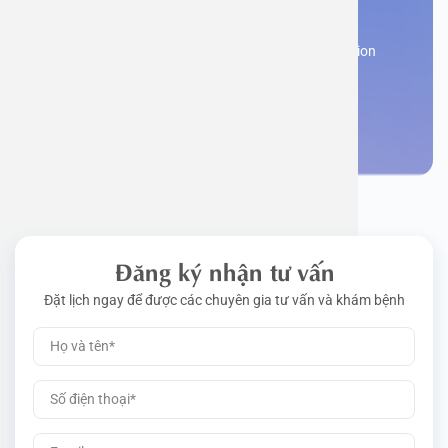
appointment
Work perm
Function
Tongue – 
Gói khám 
Q&A
Register now to receive consultation and examination
from experts
Driving l
Cell ana
Nasal Po
Gói khám 
Policy
Make an appointment
Pre-Empl
Neurolog
Gói khám 
Gói khám
Đăng ký nhận tư vấn
Đặt lịch ngay để được các chuyên gia tư vấn và khám bệnh