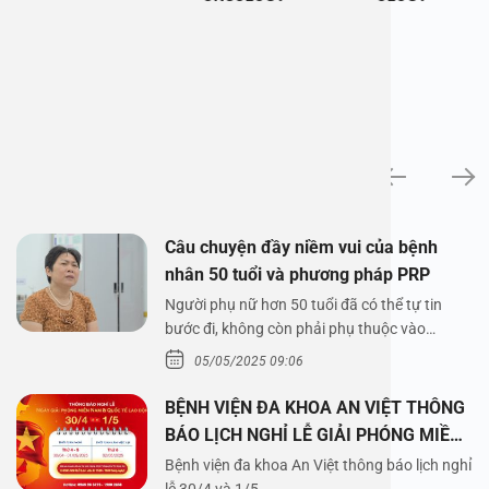
News
Câu chuyện đầy niềm vui của bệnh
nhân 50 tuổi và phương pháp PRP
Người phụ nữ hơn 50 tuổi đã có thể tự tin
bước đi, không còn phải phụ thuộc vào
thuốc…
05/05/2025 09:06
BỆNH VIỆN ĐA KHOA AN VIỆT THÔNG
BÁO LỊCH NGHỈ LỄ GIẢI PHÓNG MIỀN
NAM 30/4 VÀ QUỐC TẾ LAO ĐỘNG
Bệnh viện đa khoa An Việt thông báo lịch nghỉ