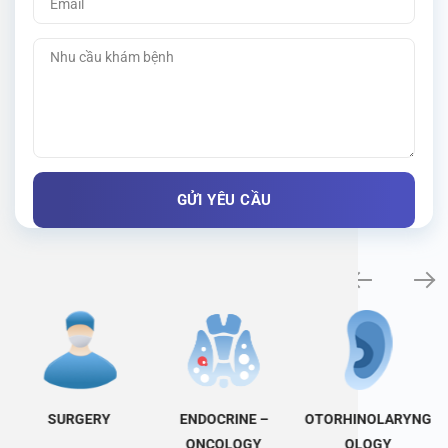
Specialty examination
SURGERY
ENDOCRINE –
OTORHINOLARYNG
ONCOLOGY
OLOGY