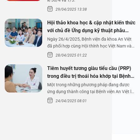
1/5/2025
lễ 30/4 và 1/5.
29/04/2025 13:38
Hội thảo khoa học & cập nhật kiến thức
với chủ đề Ứng dụng kỹ thuật phẫu
thuật nội soi tai dưới nước
Ngày 26/4/2025, Bệnh viện đa khoa An Việt
đã phối hợp cùng Hội thính học Việt Nam và
Công ty…
28/04/2025 01:22
Tiêm huyết tương giàu tiểu cầu (PRP)
trong điều trị thoái hóa khớp tại Bệnh
viện An Việt
Một trong những phương pháp đang được
ứng dụng thành công tại Bệnh viện An Việt là
tiêm huyết tương…
24/04/2025 08:01