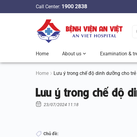
S
1900 2838
Call Center:
k
i
p
t
o
c
Home
About us
Examination & tr
o
n
t
Home
Lưu ý trong chế độ dinh dưỡng cho trẻ 
e
Lưu ý trong chế độ di
n
t
23/07/2024 11:18
Chủ đề: