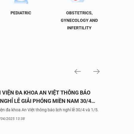
PEDIATRIC
OBSTETRICS,
NEU
GYNECOLOGY AND
INFERTILITY
 VIỆN ĐA KHOA AN VIỆT THÔNG BÁO
 NGHỈ LỄ GIẢI PHÓNG MIỀN NAM 30/4
UỐC TẾ LAO ĐỘNG 1/5/2025
ện đa khoa An Việt thông báo lịch nghỉ lễ 30/4 và 1/5.
/04/2025 13:38