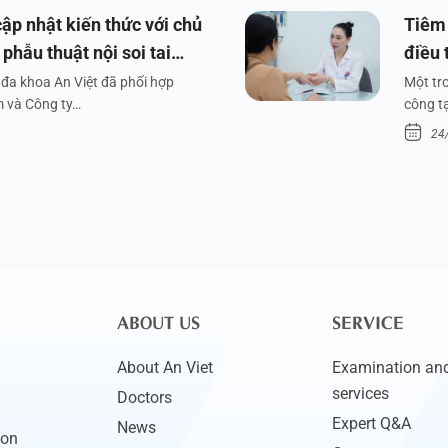
ập nhật kiến thức với chủ
Tiêm 
phẫu thuật nội soi tai
điều 
đa khoa An Việt đã phối hợp
Một tr
m và Công ty…
công tạ
24
ABOUT US
SERVICE
About An Viet
Examination and
services
Doctors
Expert Q&A
News
ion