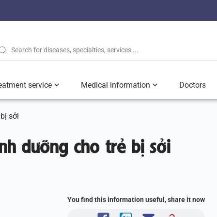
eatment service
Medical information
Doctors
bị sởi
nh dưỡng cho trẻ bị sởi
You find this information useful, share it now