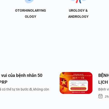
OTORHINOLARYNG
UROLOGY &
OLOGY
ANDROLOGY
 vui của bệnh nhân 50
BỆNH
 PRP
LỊCH
VÀ Q
 có thể tự tin bước đi, không còn
Bệnh vi
29