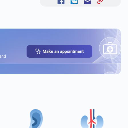
Make an appointment
 and