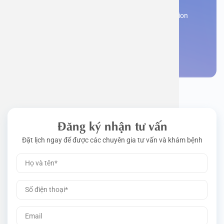
Work perm
Function
Tongue – 
Gói khám 
Q&A
Register now to receive consultation and examination
from experts
Driving l
Cell ana
Nasal Po
Gói khám 
Policy
Make an appointment
Pre-Empl
Neurolog
Gói khám 
Gói khám
Đăng ký nhận tư vấn
Đặt lịch ngay để được các chuyên gia tư vấn và khám bệnh