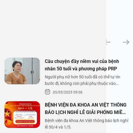
News
Câu chuyện đầy niềm vui của bệnh
nhân 50 tuổi và phương pháp PRP
Người phụ nữ hơn 50 tuổi đã có thể tự tin
bước đi, không còn phải phụ thuộc vào
thuốc…
05/05/2025 09:06
BỆNH VIỆN ĐA KHOA AN VIỆT THÔNG
BÁO LỊCH NGHỈ LỄ GIẢI PHÓNG MIỀN
NAM 30/4 VÀ QUỐC TẾ LAO ĐỘNG
Bệnh viện đa khoa An Việt thông báo lịch nghỉ
1/5/2025
lễ 30/4 và 1/5.