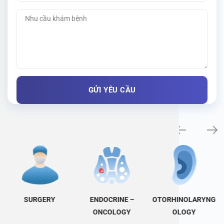
Specialty examination
SURGERY
ENDOCRINE –
OTORHINOLARYNG
ONCOLOGY
OLOGY