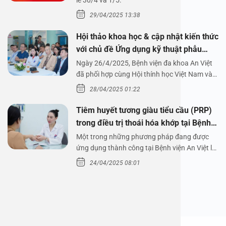
1/5/2025
lễ 30/4 và 1/5.
29/04/2025 13:38
Hội thảo khoa học & cập nhật kiến thức
với chủ đề Ứng dụng kỹ thuật phẫu
thuật nội soi tai dưới nước
Ngày 26/4/2025, Bệnh viện đa khoa An Việt
đã phối hợp cùng Hội thính học Việt Nam và
Công ty…
28/04/2025 01:22
Tiêm huyết tương giàu tiểu cầu (PRP)
trong điều trị thoái hóa khớp tại Bệnh
viện An Việt
Một trong những phương pháp đang được
ứng dụng thành công tại Bệnh viện An Việt là
tiêm huyết tương…
24/04/2025 08:01