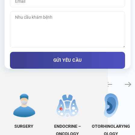
Specialty examination
SURGERY
ENDOCRINE –
OTORHINOLARYNG
ONCOLOGY
OLOGY