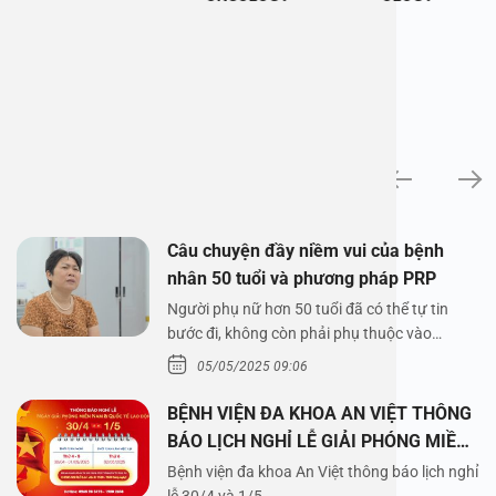
News
Câu chuyện đầy niềm vui của bệnh
nhân 50 tuổi và phương pháp PRP
Người phụ nữ hơn 50 tuổi đã có thể tự tin
bước đi, không còn phải phụ thuộc vào
thuốc…
05/05/2025 09:06
BỆNH VIỆN ĐA KHOA AN VIỆT THÔNG
BÁO LỊCH NGHỈ LỄ GIẢI PHÓNG MIỀN
NAM 30/4 VÀ QUỐC TẾ LAO ĐỘNG
Bệnh viện đa khoa An Việt thông báo lịch nghỉ