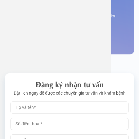
appointment
Work perm
Function
Tongue – 
Gói khám 
Q&A
Register now to receive consultation and examination
from experts
Driving l
Cell ana
Nasal Po
Gói khám 
Policy
Make an appointment
Pre-Empl
Neurolog
Gói khám 
Gói khám
Đăng ký nhận tư vấn
Đặt lịch ngay để được các chuyên gia tư vấn và khám bệnh