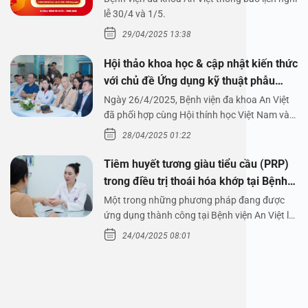
1/5/2025
lễ 30/4 và 1/5.
29/04/2025 13:38
Hội thảo khoa học & cập nhật kiến thức
với chủ đề Ứng dụng kỹ thuật phẫu
thuật nội soi tai dưới nước
Ngày 26/4/2025, Bệnh viện đa khoa An Việt
đã phối hợp cùng Hội thính học Việt Nam và
Công ty…
28/04/2025 01:22
Tiêm huyết tương giàu tiểu cầu (PRP)
trong điều trị thoái hóa khớp tại Bệnh
viện An Việt
Một trong những phương pháp đang được
ứng dụng thành công tại Bệnh viện An Việt là
tiêm huyết tương…
24/04/2025 08:01