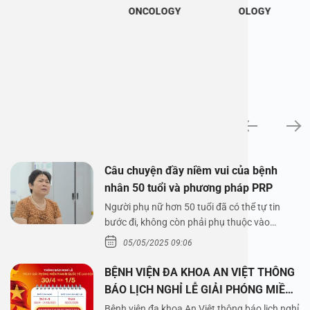
ONCOLOGY
OLOGY
News
Câu chuyện đầy niềm vui của bệnh
nhân 50 tuổi và phương pháp PRP
Người phụ nữ hơn 50 tuổi đã có thể tự tin
bước đi, không còn phải phụ thuộc vào
thuốc…
05/05/2025 09:06
BỆNH VIỆN ĐA KHOA AN VIỆT THÔNG
BÁO LỊCH NGHỈ LỄ GIẢI PHÓNG MIỀN
NAM 30/4 VÀ QUỐC TẾ LAO ĐỘNG
Bệnh viện đa khoa An Việt thông báo lịch nghỉ