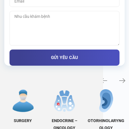
Specialty examination
SURGERY
ENDOCRINE –
OTORHINOLARYNG
ONCOLOGY
OLOGY