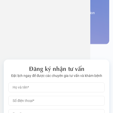
appointment
Work perm
Function
Tongue – 
Gói khám 
Q&A
Register now to receive consultation and examination
from experts
Driving l
Cell ana
Nasal Po
Gói khám 
Policy
Make an appointment
Pre-Empl
Neurolog
Gói khám 
Gói khám
Đăng ký nhận tư vấn
Đặt lịch ngay để được các chuyên gia tư vấn và khám bệnh