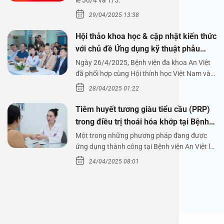
1/5/2025
lễ 30/4 và 1/5.
29/04/2025 13:38
Hội thảo khoa học & cập nhật kiến thức
với chủ đề Ứng dụng kỹ thuật phẫu
thuật nội soi tai dưới nước
Ngày 26/4/2025, Bệnh viện đa khoa An Việt
đã phối hợp cùng Hội thính học Việt Nam và
Công ty…
28/04/2025 01:22
Tiêm huyết tương giàu tiểu cầu (PRP)
trong điều trị thoái hóa khớp tại Bệnh
viện An Việt
Một trong những phương pháp đang được
ứng dụng thành công tại Bệnh viện An Việt là
tiêm huyết tương…
24/04/2025 08:01