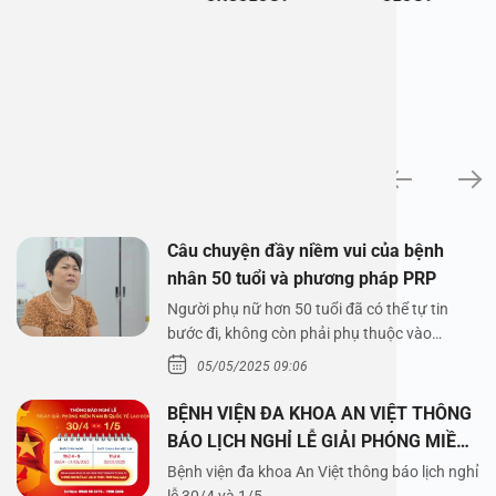
News
Câu chuyện đầy niềm vui của bệnh
nhân 50 tuổi và phương pháp PRP
Người phụ nữ hơn 50 tuổi đã có thể tự tin
bước đi, không còn phải phụ thuộc vào
thuốc…
05/05/2025 09:06
BỆNH VIỆN ĐA KHOA AN VIỆT THÔNG
BÁO LỊCH NGHỈ LỄ GIẢI PHÓNG MIỀN
NAM 30/4 VÀ QUỐC TẾ LAO ĐỘNG
Bệnh viện đa khoa An Việt thông báo lịch nghỉ