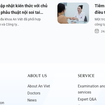
ập nhật kiến thức với chủ
Tiêm 
phẫu thuật nội soi tai
điều 
đa khoa An Việt đã phối hợp
Một tr
m và Công ty…
công tạ
24
ABOUT US
SERVICE
About An Viet
Examination and
services
Doctors
Expert Q&A
News
ion