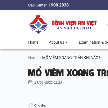
S
1900 2838
Call Center:
k
i
p
t
o
c
Home
About us
Examination & tr
o
n
t
Home
MỔ VIÊM XOANG TRÁN KHI NÀO?
e
MỔ VIÊM XOANG TR
n
t
21/09/2022 02:25
Chủ đề: