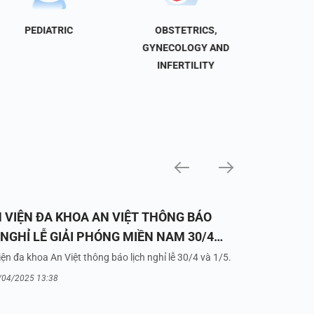
PEDIATRIC
OBSTETRICS,
NEU
GYNECOLOGY AND
INFERTILITY
 VIỆN ĐA KHOA AN VIỆT THÔNG BÁO
 NGHỈ LỄ GIẢI PHÓNG MIỀN NAM 30/4
UỐC TẾ LAO ĐỘNG 1/5/2025
ện đa khoa An Việt thông báo lịch nghỉ lễ 30/4 và 1/5.
/04/2025 13:38