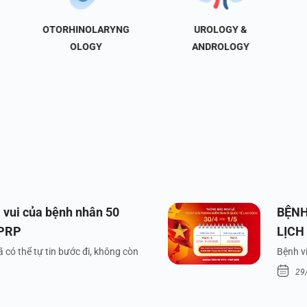
OTORHINOLARYNG
UROLOGY &
OLOGY
ANDROLOGY
 vui của bệnh nhân 50
BỆNH
 PRP
LỊCH
VÀ Q
 có thể tự tin bước đi, không còn
Bệnh vi
29