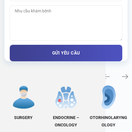
Specialty examination
SURGERY
ENDOCRINE –
OTORHINOLARYNG
ONCOLOGY
OLOGY