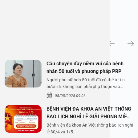
News
Câu chuyện đầy niềm vui của bệnh
nhân 50 tuổi và phương pháp PRP
Người phụ nữ hơn 50 tuổi đã có thể tự tin
bước đi, không còn phải phụ thuộc vào
thuốc…
05/05/2025 09:06
BỆNH VIỆN ĐA KHOA AN VIỆT THÔNG
BÁO LỊCH NGHỈ LỄ GIẢI PHÓNG MIỀN
NAM 30/4 VÀ QUỐC TẾ LAO ĐỘNG
Bệnh viện đa khoa An Việt thông báo lịch nghỉ
1/5/2025
lễ 30/4 và 1/5.