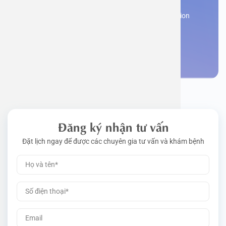
Work perm
Function
Tongue – 
Gói khám 
Q&A
Register now to receive consultation and examination
from experts
Driving l
Cell ana
Nasal Po
Gói khám 
Policy
Make an appointment
Pre-Empl
Neurolog
Gói khám 
Gói khám
Đăng ký nhận tư vấn
Đặt lịch ngay để được các chuyên gia tư vấn và khám bệnh