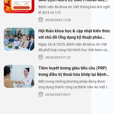
NAM 30/4 VÀ QUỐC TẾ LAO ĐỘNG
Bệnh viện đa khoa An Việt thông báo lịch nghỉ
1/5/2025
lễ 30/4 và 1/5.
29/04/2025 13:38
Hội thảo khoa học & cập nhật kiến thức
với chủ đề Ứng dụng kỹ thuật phẫu
thuật nội soi tai dưới nước
Ngày 26/4/2025, Bệnh viện đa khoa An Việt
đã phối hợp cùng Hội thính học Việt Nam và
Công ty…
28/04/2025 01:22
Tiêm huyết tương giàu tiểu cầu (PRP)
trong điều trị thoái hóa khớp tại Bệnh
viện An Việt
Một trong những phương pháp đang được
ứng dụng thành công tại Bệnh viện An Việt là
tiêm huyết tương…
24/04/2025 08:01