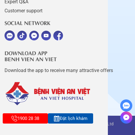
Expert Q&A
Customer support
SOCIAL NETWORK
DOWNLOAD APP
BENH VIEN AN VIET
Download the app to receive many attractive offers
1900 28 38
Đặt lịch khám
Copyright belongs to An Viet Thang Long Co., Ltd
Terms of use