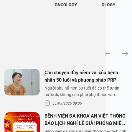
ONCOLOGY
OLOGY
News
Câu chuyện đầy niềm vui của bệnh
nhân 50 tuổi và phương pháp PRP
Người phụ nữ hơn 50 tuổi đã có thể tự tin
bước đi, không còn phải phụ thuộc vào
thuốc…
05/05/2025 09:06
BỆNH VIỆN ĐA KHOA AN VIỆT THÔNG
BÁO LỊCH NGHỈ LỄ GIẢI PHÓNG MIỀN
NAM 30/4 VÀ QUỐC TẾ LAO ĐỘNG
Bệnh viện đa khoa An Việt thông báo lịch nghỉ