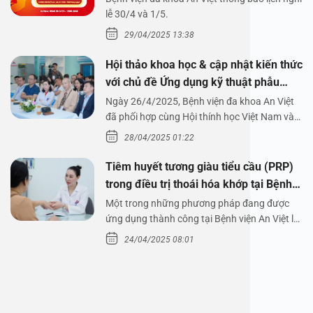
1/5/2025
lễ 30/4 và 1/5.
29/04/2025 13:38
Hội thảo khoa học & cập nhật kiến thức
với chủ đề Ứng dụng kỹ thuật phẫu
thuật nội soi tai dưới nước
Ngày 26/4/2025, Bệnh viện đa khoa An Việt
đã phối hợp cùng Hội thính học Việt Nam và
Công ty…
28/04/2025 01:22
Tiêm huyết tương giàu tiểu cầu (PRP)
trong điều trị thoái hóa khớp tại Bệnh
viện An Việt
Một trong những phương pháp đang được
ứng dụng thành công tại Bệnh viện An Việt là
tiêm huyết tương…
24/04/2025 08:01