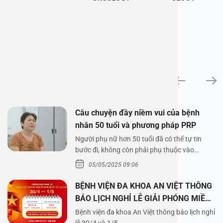
News
Câu chuyện đầy niềm vui của bệnh
nhân 50 tuổi và phương pháp PRP
Người phụ nữ hơn 50 tuổi đã có thể tự tin
bước đi, không còn phải phụ thuộc vào
thuốc…
05/05/2025 09:06
BỆNH VIỆN ĐA KHOA AN VIỆT THÔNG
BÁO LỊCH NGHỈ LỄ GIẢI PHÓNG MIỀN
NAM 30/4 VÀ QUỐC TẾ LAO ĐỘNG
Bệnh viện đa khoa An Việt thông báo lịch nghỉ