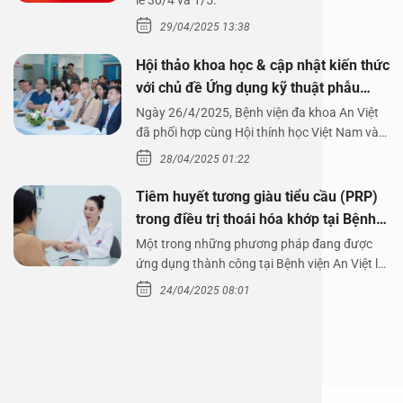
1/5/2025
lễ 30/4 và 1/5.
29/04/2025 13:38
Hội thảo khoa học & cập nhật kiến thức
với chủ đề Ứng dụng kỹ thuật phẫu
thuật nội soi tai dưới nước
Ngày 26/4/2025, Bệnh viện đa khoa An Việt
đã phối hợp cùng Hội thính học Việt Nam và
Công ty…
28/04/2025 01:22
Tiêm huyết tương giàu tiểu cầu (PRP)
trong điều trị thoái hóa khớp tại Bệnh
viện An Việt
Một trong những phương pháp đang được
ứng dụng thành công tại Bệnh viện An Việt là
tiêm huyết tương…
24/04/2025 08:01