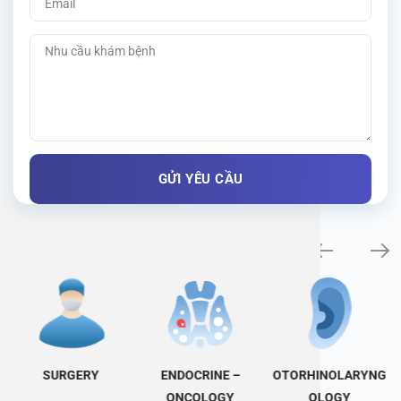
Specialty examination
SURGERY
ENDOCRINE –
OTORHINOLARYNG
ONCOLOGY
OLOGY