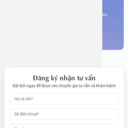
appointment
Work perm
Function
Tongue – 
Gói khám 
Q&A
Register now to receive consultation and examination
from experts
Driving l
Cell ana
Nasal Po
Gói khám 
Policy
Make an appointment
Pre-Empl
Neurolog
Gói khám 
Gói khám
Đăng ký nhận tư vấn
Đặt lịch ngay để được các chuyên gia tư vấn và khám bệnh