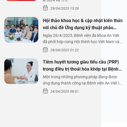
1/5/2025
lễ 30/4 và 1/5.
29/04/2025 13:38
Hội thảo khoa học & cập nhật kiến thức
với chủ đề Ứng dụng kỹ thuật phẫu
thuật nội soi tai dưới nước
Ngày 26/4/2025, Bệnh viện đa khoa An Việt
đã phối hợp cùng Hội thính học Việt Nam và
Công ty…
28/04/2025 01:22
Tiêm huyết tương giàu tiểu cầu (PRP)
trong điều trị thoái hóa khớp tại Bệnh
viện An Việt
Một trong những phương pháp đang được
ứng dụng thành công tại Bệnh viện An Việt là
tiêm huyết tương…
24/04/2025 08:01