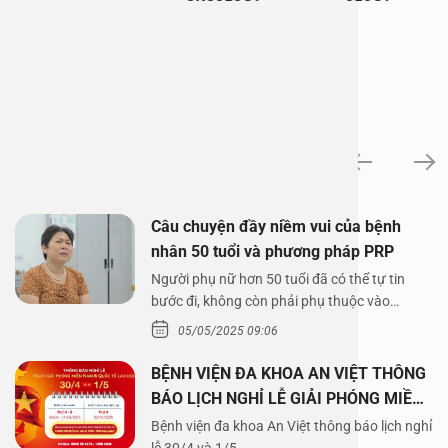
News
Câu chuyện đầy niềm vui của bệnh
nhân 50 tuổi và phương pháp PRP
Người phụ nữ hơn 50 tuổi đã có thể tự tin
bước đi, không còn phải phụ thuộc vào
thuốc…
05/05/2025 09:06
BỆNH VIỆN ĐA KHOA AN VIỆT THÔNG
BÁO LỊCH NGHỈ LỄ GIẢI PHÓNG MIỀN
NAM 30/4 VÀ QUỐC TẾ LAO ĐỘNG
Bệnh viện đa khoa An Việt thông báo lịch nghỉ