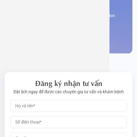
appointment
Work perm
Function
Tongue – 
Gói khám 
Q&A
Register now to receive consultation and examination
from experts
Driving l
Cell ana
Nasal Po
Gói khám 
Policy
Make an appointment
Pre-Empl
Neurolog
Gói khám 
Gói khám
Đăng ký nhận tư vấn
Đặt lịch ngay để được các chuyên gia tư vấn và khám bệnh