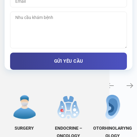
Specialty examination
SURGERY
ENDOCRINE –
OTORHINOLARYNG
ONCOLOGY
OLOGY