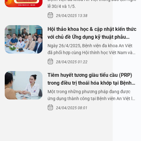
1/5/2025
lễ 30/4 và 1/5.
29/04/2025 13:38
Hội thảo khoa học & cập nhật kiến thức
với chủ đề Ứng dụng kỹ thuật phẫu
thuật nội soi tai dưới nước
Ngày 26/4/2025, Bệnh viện đa khoa An Việt
đã phối hợp cùng Hội thính học Việt Nam và
Công ty…
28/04/2025 01:22
Tiêm huyết tương giàu tiểu cầu (PRP)
trong điều trị thoái hóa khớp tại Bệnh
viện An Việt
Một trong những phương pháp đang được
ứng dụng thành công tại Bệnh viện An Việt là
tiêm huyết tương…
24/04/2025 08:01