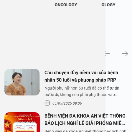
ONCOLOGY
OLOGY
News
Câu chuyện đầy niềm vui của bệnh
nhân 50 tuổi và phương pháp PRP
Người phụ nữ hơn 50 tuổi đã có thể tự tin
bước đi, không còn phải phụ thuộc vào
thuốc…
05/05/2025 09:06
BỆNH VIỆN ĐA KHOA AN VIỆT THÔNG
BÁO LỊCH NGHỈ LỄ GIẢI PHÓNG MIỀN
NAM 30/4 VÀ QUỐC TẾ LAO ĐỘNG
Bệnh viện đa khoa An Việt thông báo lịch nghỉ