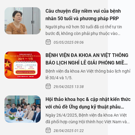
Câu chuyện đầy niềm vui của bệnh
nhân 50 tuổi và phương pháp PRP
Người phụ nữ hơn 50 tuổi đã có thể tự tin
bước đi, không còn phải phụ thuộc vào
thuốc…
05/05/2025 09:06
BỆNH VIỆN ĐA KHOA AN VIỆT THÔNG
BÁO LỊCH NGHỈ LỄ GIẢI PHÓNG MIỀN
NAM 30/4 VÀ QUỐC TẾ LAO ĐỘNG
Bệnh viện đa khoa An Việt thông báo lịch nghỉ
1/5/2025
lễ 30/4 và 1/5.
29/04/2025 13:38
Hội thảo khoa học & cập nhật kiến thức
với chủ đề Ứng dụng kỹ thuật phẫu
thuật nội soi tai dưới nước
Ngày 26/4/2025, Bệnh viện đa khoa An Việt
đã phối hợp cùng Hội thính học Việt Nam và
Công ty…
28/04/2025 01:22