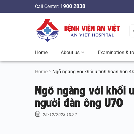
S
1900 2838
Call Center:
k
i
p
t
o
c
Home
About us
Examination & tr
o
n
t
Home
Ngỡ ngàng với khối u tinh hoàn hơn 4
e
Ngỡ ngàng với khối u
n
t
người đàn ông U70
25/12/2023 10:22