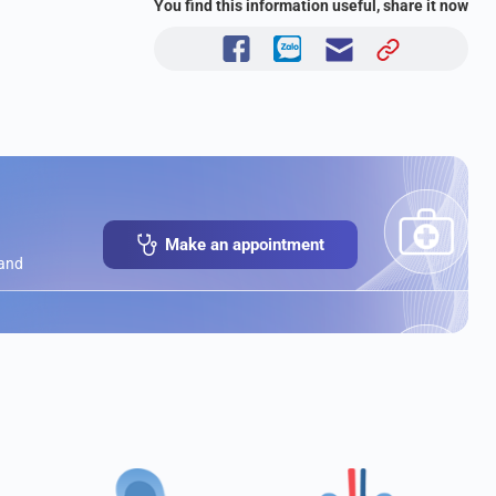
You find this information useful, share it now
Make an appointment
 and