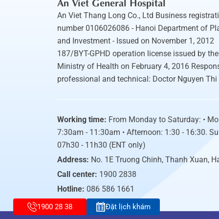
An Viet General Hospital
An Viet Thang Long Co., Ltd Business registrat
number 0106026086 - Hanoi Department of Pl
and Investment - Issued on November 1, 2012
187/BYT-GPHD operation license issued by the
Ministry of Health on February 4, 2016 Respons
professional and technical: Doctor Nguyen Thi
Working time:
From Monday to Saturday: • Mo
7:30am - 11:30am • Afternoon: 1:30 - 16:30. S
07h30 - 11h30 (ENT only)
Address:
No. 1E Truong Chinh, Thanh Xuan, H
Call center:
1900 2838
Hotline:
086 586 1661
1900 28 38
Đặt lịch khám