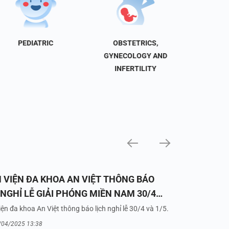
PEDIATRIC
OBSTETRICS,
NEU
GYNECOLOGY AND
INFERTILITY
 VIỆN ĐA KHOA AN VIỆT THÔNG BÁO
 NGHỈ LỄ GIẢI PHÓNG MIỀN NAM 30/4
UỐC TẾ LAO ĐỘNG 1/5/2025
ện đa khoa An Việt thông báo lịch nghỉ lễ 30/4 và 1/5.
/04/2025 13:38