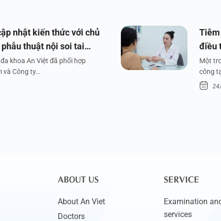
ập nhật kiến thức với chủ
Tiêm 
phẫu thuật nội soi tai
điều 
đa khoa An Việt đã phối hợp
Một tr
m và Công ty…
công tạ
24
ABOUT US
SERVICE
About An Viet
Examination and
services
Doctors