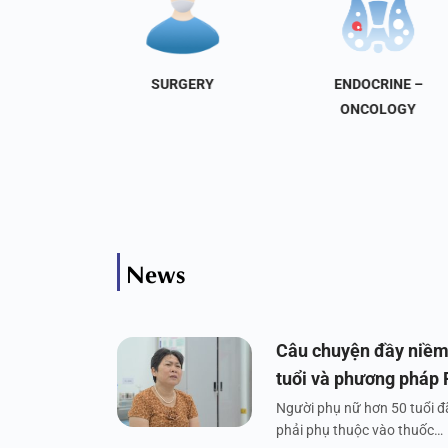
NAL
SURGERY
ENDOCRINE –
INE
ONCOLOGY
News
Câu chuyện đầy niềm
tuổi và phương pháp
Người phụ nữ hơn 50 tuổi đã
phải phụ thuộc vào thuốc…