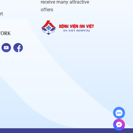
receive many attractive
offers
rt
WORK