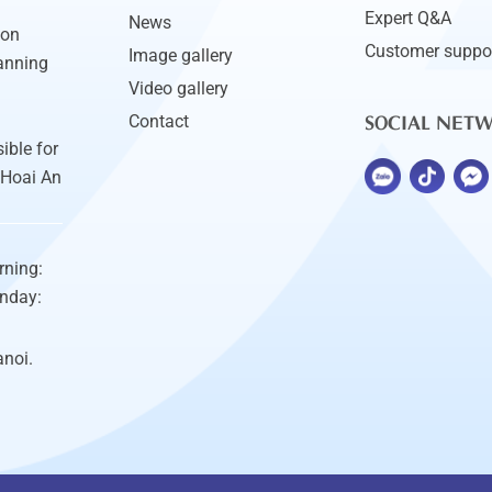
Expert Q&A
News
ion
Customer suppo
Image gallery
anning
Video gallery
SOCIAL NET
Contact
ible for
 Hoai An
rning:
unday:
anoi.