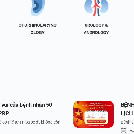
OTORHINOLARYNG
UROLOGY &
OLOGY
ANDROLOGY
 vui của bệnh nhân 50
BỆNH
 PRP
LỊCH
VÀ Q
 có thể tự tin bước đi, không còn
Bệnh vi
29