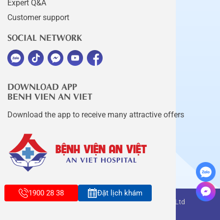
Expert Q&A
Customer support
SOCIAL NETWORK
DOWNLOAD APP
BENH VIEN AN VIET
Download the app to receive many attractive offers
1900 28 38
Đặt lịch khám
Copyright belongs to An Viet Thang Long Co., Ltd
Terms of use