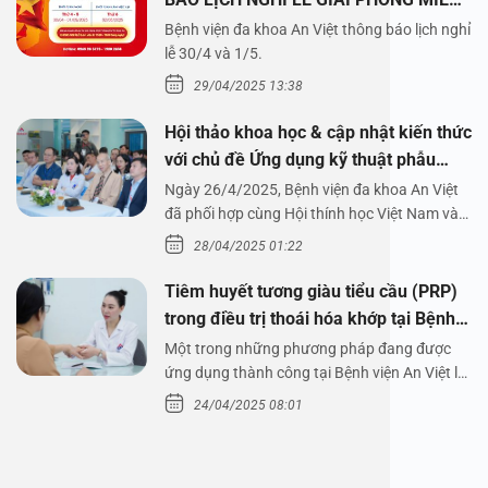
NAM 30/4 VÀ QUỐC TẾ LAO ĐỘNG
Bệnh viện đa khoa An Việt thông báo lịch nghỉ
1/5/2025
lễ 30/4 và 1/5.
29/04/2025 13:38
Hội thảo khoa học & cập nhật kiến thức
với chủ đề Ứng dụng kỹ thuật phẫu
thuật nội soi tai dưới nước
Ngày 26/4/2025, Bệnh viện đa khoa An Việt
đã phối hợp cùng Hội thính học Việt Nam và
Công ty…
28/04/2025 01:22
Tiêm huyết tương giàu tiểu cầu (PRP)
trong điều trị thoái hóa khớp tại Bệnh
viện An Việt
Một trong những phương pháp đang được
ứng dụng thành công tại Bệnh viện An Việt là
tiêm huyết tương…
24/04/2025 08:01