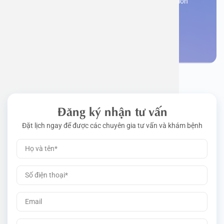
Register now to receive consultation and examination
from experts
Work perm
Function
Tongue – 
Gói khám 
Q&A
Make an appointment
Driving l
Cell ana
Nasal Po
Gói khám 
Policy
Pre-Empl
Neurolog
Gói khám 
Gói khám
Đăng ký nhận tư vấn
Đặt lịch ngay để được các chuyên gia tư vấn và khám bệnh