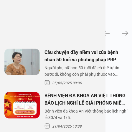
News
Câu chuyện đầy niềm vui của bệnh
nhân 50 tuổi và phương pháp PRP
Người phụ nữ hơn 50 tuổi đã có thể tự tin
bước đi, không còn phải phụ thuộc vào
thuốc…
05/05/2025 09:06
BỆNH VIỆN ĐA KHOA AN VIỆT THÔNG
BÁO LỊCH NGHỈ LỄ GIẢI PHÓNG MIỀN
NAM 30/4 VÀ QUỐC TẾ LAO ĐỘNG
Bệnh viện đa khoa An Việt thông báo lịch nghỉ
1/5/2025
lễ 30/4 và 1/5.
29/04/2025 13:38