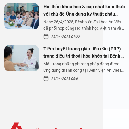
Hội thảo khoa học & cập nhật kiến thức
với chủ đề Ứng dụng kỹ thuật phẫu
thuật nội soi tai dưới nước
Ngày 26/4/2025, Bệnh viện đa khoa An Việt
đã phối hợp cùng Hội thính học Việt Nam và
Công ty…
28/04/2025 01:22
Tiêm huyết tương giàu tiểu cầu (PRP)
trong điều trị thoái hóa khớp tại Bệnh
viện An Việt
Một trong những phương pháp đang được
ứng dụng thành công tại Bệnh viện An Việt là
tiêm huyết tương…
24/04/2025 08:01