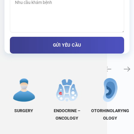
Specialty examination
SURGERY
ENDOCRINE –
OTORHINOLARYNG
ONCOLOGY
OLOGY