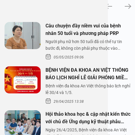
News
Câu chuyện đầy niềm vui của bệnh
nhân 50 tuổi và phương pháp PRP
Người phụ nữ hơn 50 tuổi đã có thể tự tin
bước đi, không còn phải phụ thuộc vào
thuốc…
05/05/2025 09:06
BỆNH VIỆN ĐA KHOA AN VIỆT THÔNG
BÁO LỊCH NGHỈ LỄ GIẢI PHÓNG MIỀN
NAM 30/4 VÀ QUỐC TẾ LAO ĐỘNG
Bệnh viện đa khoa An Việt thông báo lịch nghỉ
1/5/2025
lễ 30/4 và 1/5.
29/04/2025 13:38
Hội thảo khoa học & cập nhật kiến thức
với chủ đề Ứng dụng kỹ thuật phẫu
thuật nội soi tai dưới nước
Ngày 26/4/2025, Bệnh viện đa khoa An Việt