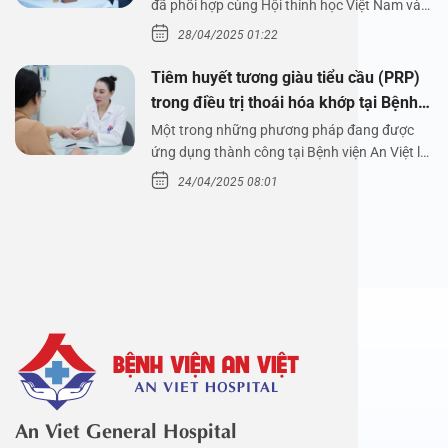
đã phối hợp cùng Hội thính học Việt Nam và
Công ty…
28/04/2025 01:22
Tiêm huyết tương giàu tiểu cầu (PRP)
trong điều trị thoái hóa khớp tại Bệnh
viện An Việt
Một trong những phương pháp đang được
ứng dụng thành công tại Bệnh viện An Việt là
tiêm huyết tương…
24/04/2025 08:01
An Viet General Hospital