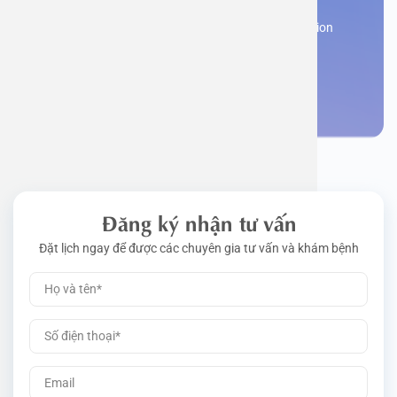
Work perm
Function
Tongue – 
Gói khám 
Q&A
Register now to receive consultation and examination
from experts
Driving l
Cell ana
Nasal Po
Gói khám 
Policy
Make an appointment
Pre-Empl
Neurolog
Gói khám 
Gói khám
Đăng ký nhận tư vấn
Đặt lịch ngay để được các chuyên gia tư vấn và khám bệnh