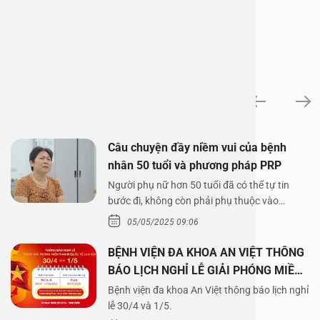
News
Câu chuyện đầy niềm vui của bệnh
nhân 50 tuổi và phương pháp PRP
Người phụ nữ hơn 50 tuổi đã có thể tự tin
bước đi, không còn phải phụ thuộc vào
thuốc…
05/05/2025 09:06
BỆNH VIỆN ĐA KHOA AN VIỆT THÔNG
BÁO LỊCH NGHỈ LỄ GIẢI PHÓNG MIỀN
NAM 30/4 VÀ QUỐC TẾ LAO ĐỘNG
Bệnh viện đa khoa An Việt thông báo lịch nghỉ
1/5/2025
lễ 30/4 và 1/5.