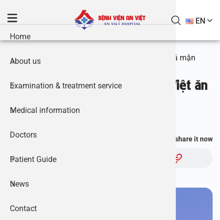
S
k
EN
i
Home
General i
Specialist
Otolaryng
Tonsillec
Treatment
Gói Khám
Diseases 
Danh mục 
Events N
p
t
Home
Nguy hiểm sức khỏe vì người Việt ăn quá mặn
About us
Our partn
Endocrin
Sinusitis 
Orchitis 
Khám sức 
General 
Working 
Press Ne
o
c
Nguy hiểm sức khỏe vì người Việt ăn
Examination & treatment service
Video libr
Urology &
VA curett
Treatment 
Urology –
An Viet H
Hospital a
o
quá mặn
n
Medical information
Image gal
Obstetric
Laborator
Septoplas
Varicocel
Khám sức 
Endocrin
Instructi
“An Viet 
t
30/12/2023 02:38
e
Doctors
Document
Packages
Pediatric
Eardrum p
Inguinal 
Gói khám 
Recruitme
You find this information useful, share it now
n
Chủ đề:
t
Patient Guide
Diagnosti
Ear Tube 
Circumcis
Gói Khám
Pediatric
Instructio
News
Thyroid s
Obstetrics
Cochlear 
Treatment
Gói khám 
Govement 
You need to make an
Contact
Longo Sur
Internal 
Atrial fis
Gói khám 
Health in
appointment