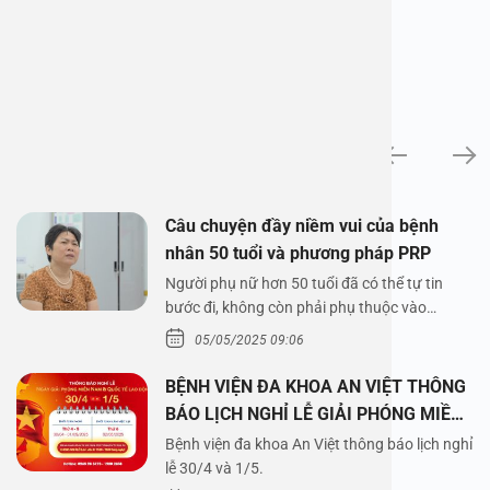
News
Câu chuyện đầy niềm vui của bệnh
nhân 50 tuổi và phương pháp PRP
Người phụ nữ hơn 50 tuổi đã có thể tự tin
bước đi, không còn phải phụ thuộc vào
thuốc…
05/05/2025 09:06
BỆNH VIỆN ĐA KHOA AN VIỆT THÔNG
BÁO LỊCH NGHỈ LỄ GIẢI PHÓNG MIỀN
NAM 30/4 VÀ QUỐC TẾ LAO ĐỘNG
Bệnh viện đa khoa An Việt thông báo lịch nghỉ
1/5/2025
lễ 30/4 và 1/5.