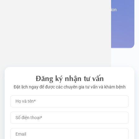
Work perm
Function
Tongue – 
Gói khám 
Q&A
Register now to receive consultation and examination
from experts
Driving l
Cell ana
Nasal Po
Gói khám 
Policy
Make an appointment
Pre-Empl
Neurolog
Gói khám 
Gói khám
Đăng ký nhận tư vấn
Đặt lịch ngay để được các chuyên gia tư vấn và khám bệnh