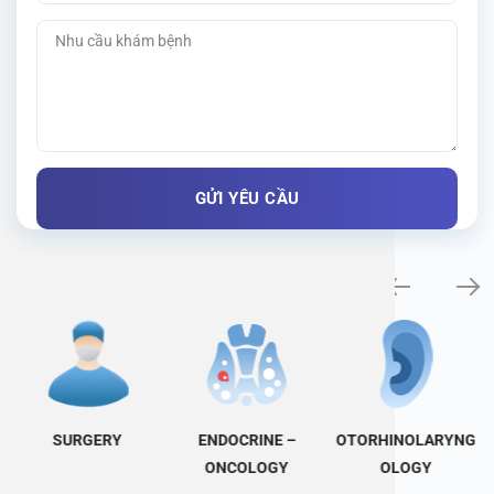
Specialty examination
SURGERY
ENDOCRINE –
OTORHINOLARYNG
ONCOLOGY
OLOGY