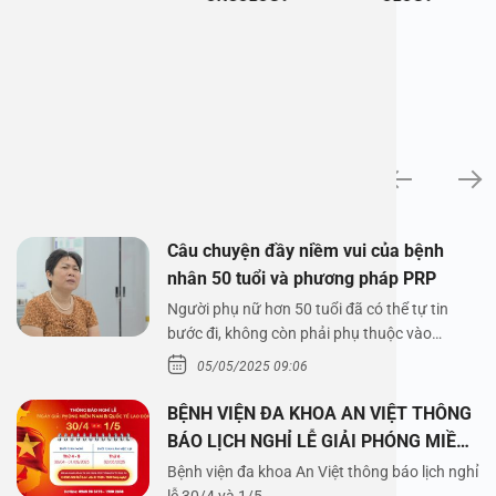
News
Câu chuyện đầy niềm vui của bệnh
nhân 50 tuổi và phương pháp PRP
Người phụ nữ hơn 50 tuổi đã có thể tự tin
bước đi, không còn phải phụ thuộc vào
thuốc…
05/05/2025 09:06
BỆNH VIỆN ĐA KHOA AN VIỆT THÔNG
BÁO LỊCH NGHỈ LỄ GIẢI PHÓNG MIỀN
NAM 30/4 VÀ QUỐC TẾ LAO ĐỘNG
Bệnh viện đa khoa An Việt thông báo lịch nghỉ