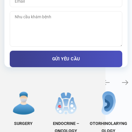
Specialty examination
SURGERY
ENDOCRINE –
OTORHINOLARYNG
ONCOLOGY
OLOGY