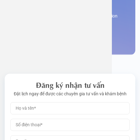
appointment
Work perm
Function
Tongue – 
Gói khám 
Q&A
Register now to receive consultation and examination
from experts
Driving l
Cell ana
Nasal Po
Gói khám 
Policy
Make an appointment
Pre-Empl
Neurolog
Gói khám 
Gói khám
Đăng ký nhận tư vấn
Đặt lịch ngay để được các chuyên gia tư vấn và khám bệnh