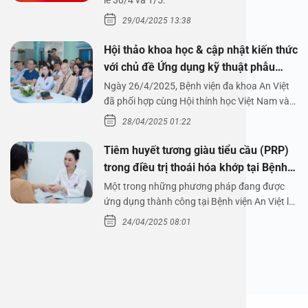
1/5/2025
lễ 30/4 và 1/5.
29/04/2025 13:38
Hội thảo khoa học & cập nhật kiến thức
với chủ đề Ứng dụng kỹ thuật phẫu
thuật nội soi tai dưới nước
Ngày 26/4/2025, Bệnh viện đa khoa An Việt
đã phối hợp cùng Hội thính học Việt Nam và
Công ty…
28/04/2025 01:22
Tiêm huyết tương giàu tiểu cầu (PRP)
trong điều trị thoái hóa khớp tại Bệnh
viện An Việt
Một trong những phương pháp đang được
ứng dụng thành công tại Bệnh viện An Việt là
tiêm huyết tương…
24/04/2025 08:01