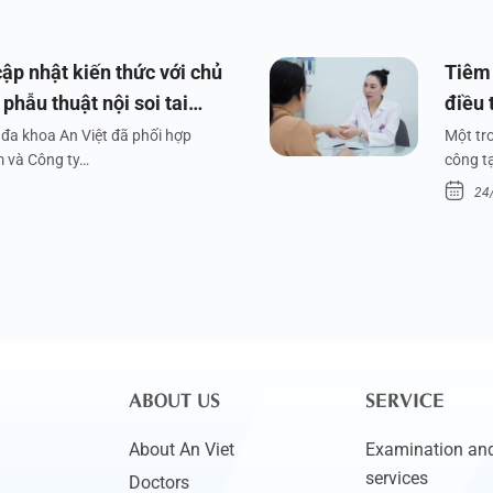
ập nhật kiến thức với chủ
Tiêm 
phẫu thuật nội soi tai
điều 
đa khoa An Việt đã phối hợp
Một tr
m và Công ty…
công tạ
24
ABOUT US
SERVICE
About An Viet
Examination and
services
Doctors