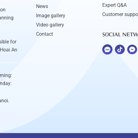
Expert Q&A
News
ion
Customer suppo
Image gallery
anning
Video gallery
SOCIAL NET
Contact
ible for
 Hoai An
rning:
unday:
anoi.