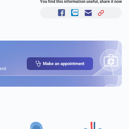
You find this information useful, share it now
Make an appointment
 and