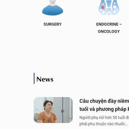
NAL
SURGERY
ENDOCRINE –
INE
ONCOLOGY
News
Câu chuyện đầy niềm
tuổi và phương pháp
Người phụ nữ hơn 50 tuổi đã
phải phụ thuộc vào thuốc…