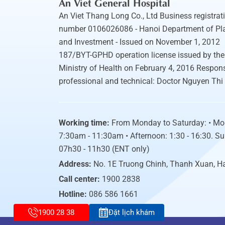
An Viet General Hospital
An Viet Thang Long Co., Ltd Business registrat
number 0106026086 - Hanoi Department of Pl
and Investment - Issued on November 1, 2012
187/BYT-GPHD operation license issued by the
Ministry of Health on February 4, 2016 Respons
professional and technical: Doctor Nguyen Thi
Working time:
From Monday to Saturday: • Mo
7:30am - 11:30am • Afternoon: 1:30 - 16:30. S
07h30 - 11h30 (ENT only)
Address:
No. 1E Truong Chinh, Thanh Xuan, H
Call center:
1900 2838
Hotline:
086 586 1661
1900 28 38
Đặt lịch khám