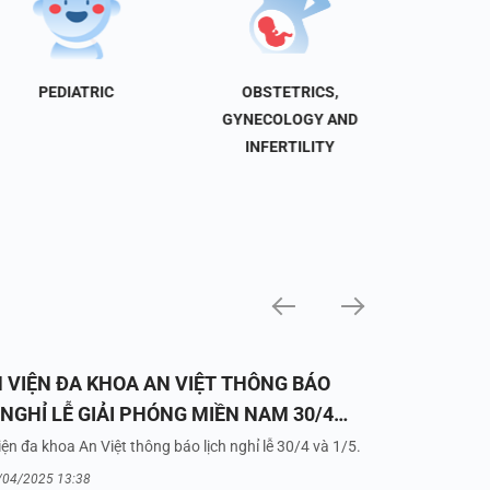
PEDIATRIC
OBSTETRICS,
NEU
GYNECOLOGY AND
INFERTILITY
 VIỆN ĐA KHOA AN VIỆT THÔNG BÁO
 NGHỈ LỄ GIẢI PHÓNG MIỀN NAM 30/4
UỐC TẾ LAO ĐỘNG 1/5/2025
ện đa khoa An Việt thông báo lịch nghỉ lễ 30/4 và 1/5.
/04/2025 13:38