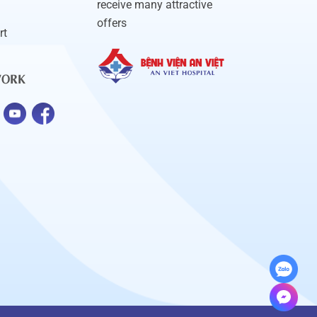
receive many attractive
offers
rt
WORK