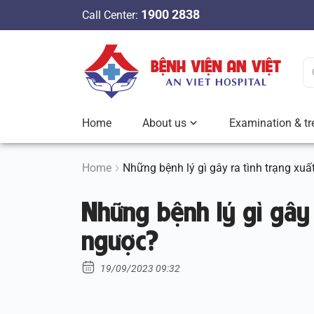
S
1900 2838
Call Center:
k
i
p
t
o
c
Home
About us
Examination & tr
o
n
t
Home
Những bệnh lý gì gây ra tình trạng xuấ
e
Những bệnh lý gì gây 
n
t
ngược?
19/09/2023 09:32