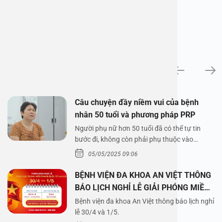
News
Câu chuyện đầy niềm vui của bệnh
nhân 50 tuổi và phương pháp PRP
Người phụ nữ hơn 50 tuổi đã có thể tự tin
bước đi, không còn phải phụ thuộc vào
thuốc…
05/05/2025 09:06
BỆNH VIỆN ĐA KHOA AN VIỆT THÔNG
BÁO LỊCH NGHỈ LỄ GIẢI PHÓNG MIỀN
NAM 30/4 VÀ QUỐC TẾ LAO ĐỘNG
Bệnh viện đa khoa An Việt thông báo lịch nghỉ
1/5/2025
lễ 30/4 và 1/5.