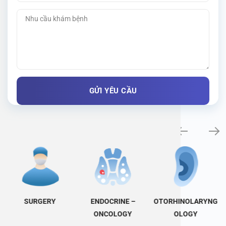
Specialty examination
SURGERY
ENDOCRINE –
OTORHINOLARYNG
ONCOLOGY
OLOGY