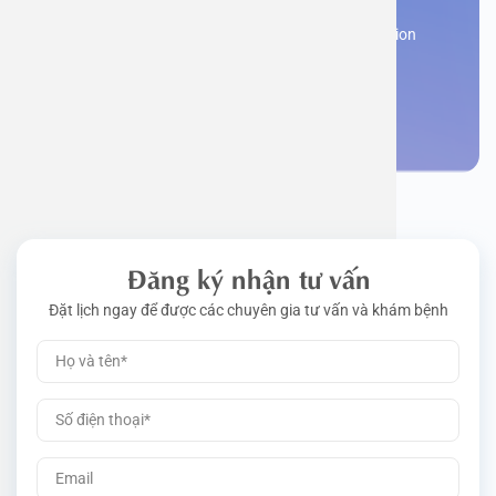
Work perm
Function
Tongue – 
Gói khám 
Q&A
Register now to receive consultation and examination
from experts
Driving l
Cell ana
Nasal Po
Gói khám 
Policy
Make an appointment
Pre-Empl
Neurolog
Gói khám 
Gói khám
Đăng ký nhận tư vấn
Đặt lịch ngay để được các chuyên gia tư vấn và khám bệnh