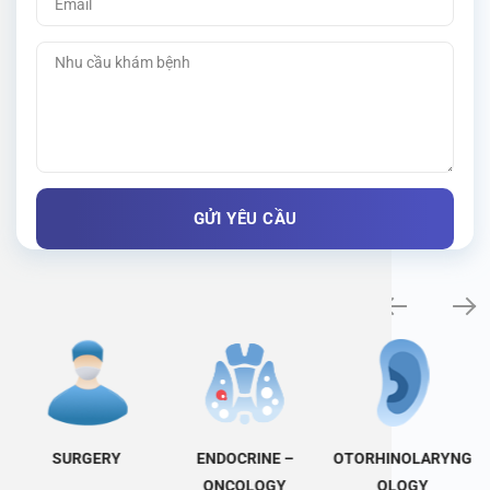
Specialty examination
SURGERY
ENDOCRINE –
OTORHINOLARYNG
ONCOLOGY
OLOGY