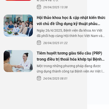
1/5/2025
lễ 30/4 và 1/5.
29/04/2025 13:38
Hội thảo khoa học & cập nhật kiến thức
với chủ đề Ứng dụng kỹ thuật phẫu
thuật nội soi tai dưới nước
Ngày 26/4/2025, Bệnh viện đa khoa An Việt
đã phối hợp cùng Hội thính học Việt Nam và
Công ty…
28/04/2025 01:22
Tiêm huyết tương giàu tiểu cầu (PRP)
trong điều trị thoái hóa khớp tại Bệnh
viện An Việt
Một trong những phương pháp đang được
ứng dụng thành công tại Bệnh viện An Việt là
tiêm huyết tương…
24/04/2025 08:01