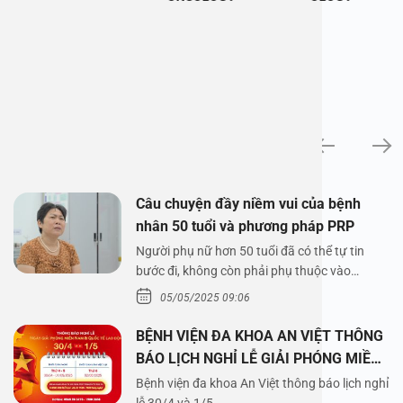
News
Câu chuyện đầy niềm vui của bệnh
nhân 50 tuổi và phương pháp PRP
Người phụ nữ hơn 50 tuổi đã có thể tự tin
bước đi, không còn phải phụ thuộc vào
thuốc…
05/05/2025 09:06
BỆNH VIỆN ĐA KHOA AN VIỆT THÔNG
BÁO LỊCH NGHỈ LỄ GIẢI PHÓNG MIỀN
NAM 30/4 VÀ QUỐC TẾ LAO ĐỘNG
Bệnh viện đa khoa An Việt thông báo lịch nghỉ