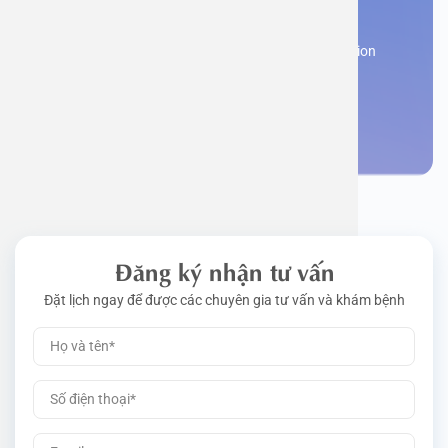
appointment
Work perm
Function
Tongue – 
Gói khám 
Q&A
Register now to receive consultation and examination
from experts
Driving l
Cell ana
Nasal Po
Gói khám 
Policy
Make an appointment
Pre-Empl
Neurolog
Gói khám 
Gói khám
Đăng ký nhận tư vấn
Đặt lịch ngay để được các chuyên gia tư vấn và khám bệnh