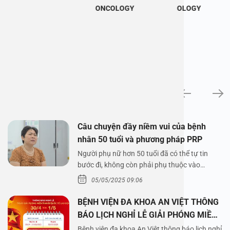
ONCOLOGY
OLOGY
News
Câu chuyện đầy niềm vui của bệnh
nhân 50 tuổi và phương pháp PRP
Người phụ nữ hơn 50 tuổi đã có thể tự tin
bước đi, không còn phải phụ thuộc vào
thuốc…
05/05/2025 09:06
BỆNH VIỆN ĐA KHOA AN VIỆT THÔNG
BÁO LỊCH NGHỈ LỄ GIẢI PHÓNG MIỀN
NAM 30/4 VÀ QUỐC TẾ LAO ĐỘNG
Bệnh viện đa khoa An Việt thông báo lịch nghỉ