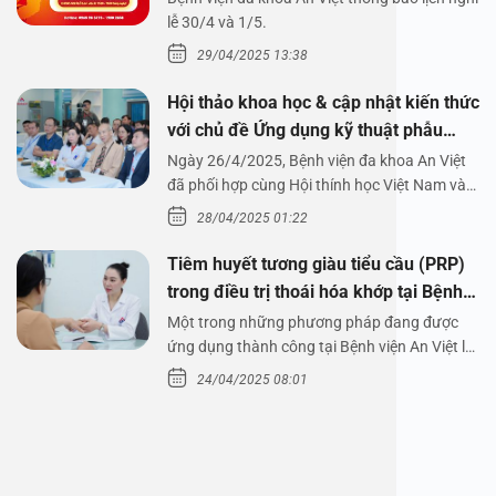
1/5/2025
lễ 30/4 và 1/5.
29/04/2025 13:38
Hội thảo khoa học & cập nhật kiến thức
với chủ đề Ứng dụng kỹ thuật phẫu
thuật nội soi tai dưới nước
Ngày 26/4/2025, Bệnh viện đa khoa An Việt
đã phối hợp cùng Hội thính học Việt Nam và
Công ty…
28/04/2025 01:22
Tiêm huyết tương giàu tiểu cầu (PRP)
trong điều trị thoái hóa khớp tại Bệnh
viện An Việt
Một trong những phương pháp đang được
ứng dụng thành công tại Bệnh viện An Việt là
tiêm huyết tương…
24/04/2025 08:01