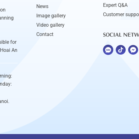
Expert Q&A
News
ion
Customer suppo
Image gallery
anning
Video gallery
SOCIAL NET
Contact
ible for
 Hoai An
rning:
unday:
anoi.