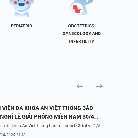
PEDIATRIC
OBSTETRICS,
NEU
GYNECOLOGY AND
INFERTILITY
 VIỆN ĐA KHOA AN VIỆT THÔNG BÁO
 NGHỈ LỄ GIẢI PHÓNG MIỀN NAM 30/4
UỐC TẾ LAO ĐỘNG 1/5/2025
ện đa khoa An Việt thông báo lịch nghỉ lễ 30/4 và 1/5.
/04/2025 13:38