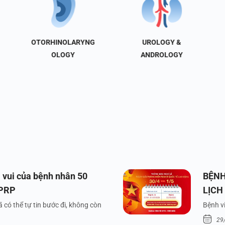
OTORHINOLARYNG
UROLOGY &
OLOGY
ANDROLOGY
 vui của bệnh nhân 50
BỆNH
 PRP
LỊCH
VÀ Q
 có thể tự tin bước đi, không còn
Bệnh vi
29