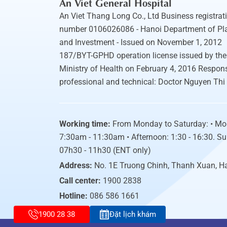
An Viet General Hospital
An Viet Thang Long Co., Ltd Business registrat
number 0106026086 - Hanoi Department of Pl
and Investment - Issued on November 1, 2012
187/BYT-GPHD operation license issued by the
Ministry of Health on February 4, 2016 Respons
professional and technical: Doctor Nguyen Thi
Working time:
From Monday to Saturday: • Mo
7:30am - 11:30am • Afternoon: 1:30 - 16:30. S
07h30 - 11h30 (ENT only)
Address:
No. 1E Truong Chinh, Thanh Xuan, H
Call center:
1900 2838
Hotline:
086 586 1661
1900 28 38
Đặt lịch khám