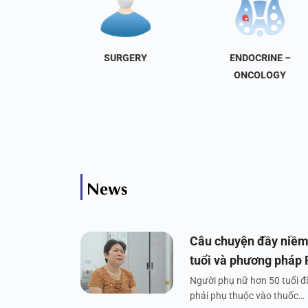
NAL
SURGERY
ENDOCRINE –
INE
ONCOLOGY
News
Câu chuyện đầy niềm
tuổi và phương pháp
Người phụ nữ hơn 50 tuổi đã
phải phụ thuộc vào thuốc…