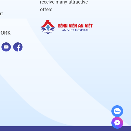
receive many attractive
offers
rt
WORK