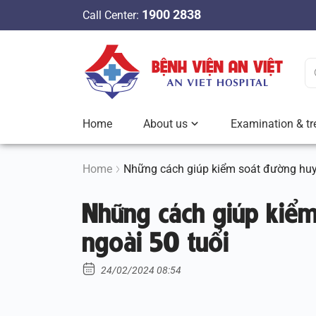
S
1900 2838
Call Center:
k
i
p
t
o
c
Home
About us
Examination & tr
o
n
t
Home
Những cách giúp kiểm soát đường huyế
e
Những cách giúp kiểm
n
t
ngoài 50 tuổi
24/02/2024 08:54