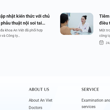
ập nhật kiến thức với chủ
Tiêm 
phẫu thuật nội soi tai
điều 
đa khoa An Việt đã phối hợp
Một tr
m và Công ty…
công tạ
24
ABOUT US
SERVICE
About An Viet
Examination and
services
Doctors