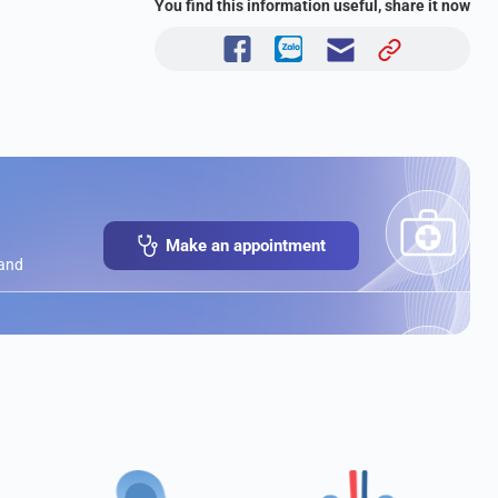
You find this information useful, share it now
Make an appointment
 and