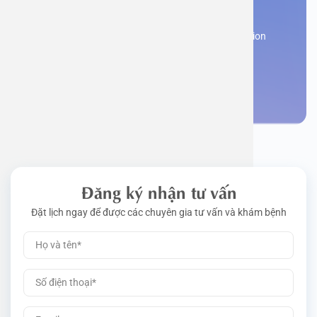
appointment
Work perm
Function
Tongue – 
Gói khám 
Q&A
Register now to receive consultation and examination
from experts
Driving l
Cell ana
Nasal Po
Gói khám 
Policy
Make an appointment
Pre-Empl
Neurolog
Gói khám 
Gói khám
Đăng ký nhận tư vấn
Đặt lịch ngay để được các chuyên gia tư vấn và khám bệnh