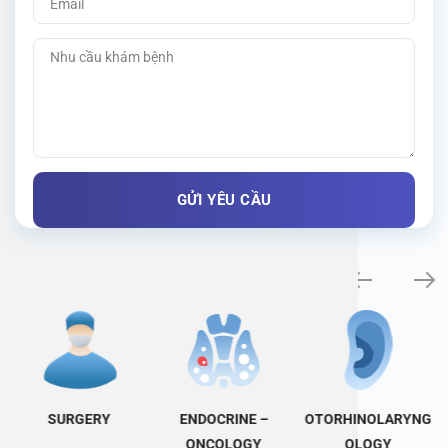
Specialty examination
SURGERY
ENDOCRINE –
OTORHINOLARYNG
ONCOLOGY
OLOGY