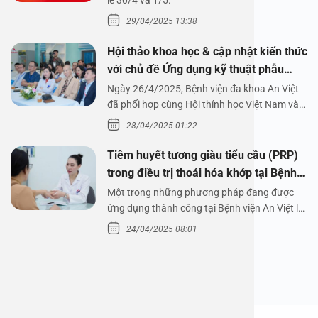
1/5/2025
lễ 30/4 và 1/5.
29/04/2025 13:38
Hội thảo khoa học & cập nhật kiến thức
với chủ đề Ứng dụng kỹ thuật phẫu
thuật nội soi tai dưới nước
Ngày 26/4/2025, Bệnh viện đa khoa An Việt
đã phối hợp cùng Hội thính học Việt Nam và
Công ty…
28/04/2025 01:22
Tiêm huyết tương giàu tiểu cầu (PRP)
trong điều trị thoái hóa khớp tại Bệnh
viện An Việt
Một trong những phương pháp đang được
ứng dụng thành công tại Bệnh viện An Việt là
tiêm huyết tương…
24/04/2025 08:01