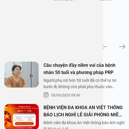
News
Câu chuyện đầy niềm vui của bệnh
nhân 50 tuổi và phương pháp PRP
Người phụ nữ hơn 50 tuổi đã có thể tự tin
bước đi, không còn phải phụ thuộc vào
thuốc…
05/05/2025 09:06
BỆNH VIỆN ĐA KHOA AN VIỆT THÔNG
BÁO LỊCH NGHỈ LỄ GIẢI PHÓNG MIỀN
NAM 30/4 VÀ QUỐC TẾ LAO ĐỘNG
Bệnh viện đa khoa An Việt thông báo lịch nghỉ