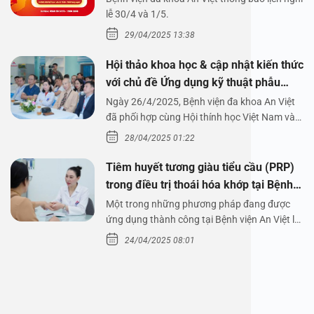
1/5/2025
lễ 30/4 và 1/5.
29/04/2025 13:38
Hội thảo khoa học & cập nhật kiến thức
với chủ đề Ứng dụng kỹ thuật phẫu
thuật nội soi tai dưới nước
Ngày 26/4/2025, Bệnh viện đa khoa An Việt
đã phối hợp cùng Hội thính học Việt Nam và
Công ty…
28/04/2025 01:22
Tiêm huyết tương giàu tiểu cầu (PRP)
trong điều trị thoái hóa khớp tại Bệnh
viện An Việt
Một trong những phương pháp đang được
ứng dụng thành công tại Bệnh viện An Việt là
tiêm huyết tương…
24/04/2025 08:01