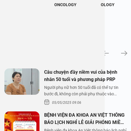
ONCOLOGY
OLOGY
News
Câu chuyện đầy niềm vui của bệnh
nhân 50 tuổi và phương pháp PRP
Người phụ nữ hơn 50 tuổi đã có thể tự tin
bước đi, không còn phải phụ thuộc vào
thuốc…
05/05/2025 09:06
BỆNH VIỆN ĐA KHOA AN VIỆT THÔNG
BÁO LỊCH NGHỈ LỄ GIẢI PHÓNG MIỀN
NAM 30/4 VÀ QUỐC TẾ LAO ĐỘNG
Bệnh viện đa khoa An Việt thông báo lịch nghỉ