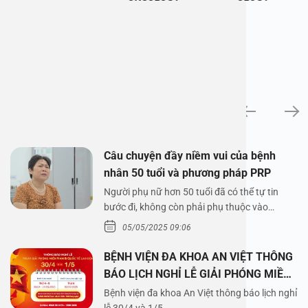
News
Câu chuyện đầy niềm vui của bệnh
nhân 50 tuổi và phương pháp PRP
Người phụ nữ hơn 50 tuổi đã có thể tự tin
bước đi, không còn phải phụ thuộc vào
thuốc…
05/05/2025 09:06
BỆNH VIỆN ĐA KHOA AN VIỆT THÔNG
BÁO LỊCH NGHỈ LỄ GIẢI PHÓNG MIỀN
NAM 30/4 VÀ QUỐC TẾ LAO ĐỘNG
Bệnh viện đa khoa An Việt thông báo lịch nghỉ