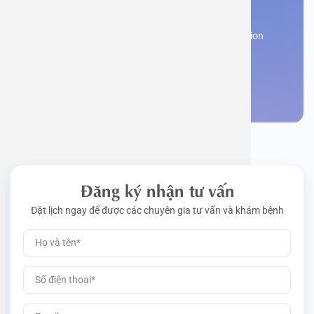
appointment
Work perm
Function
Tongue – 
Gói khám 
Q&A
Register now to receive consultation and examination
from experts
Driving l
Cell ana
Nasal Po
Gói khám 
Policy
Make an appointment
Pre-Empl
Neurolog
Gói khám 
Gói khám
Đăng ký nhận tư vấn
Đặt lịch ngay để được các chuyên gia tư vấn và khám bệnh