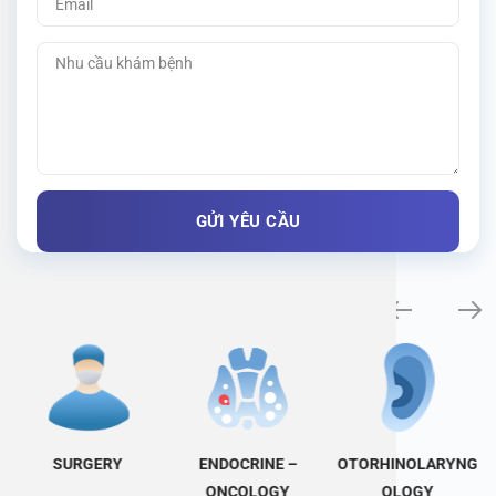
Specialty examination
SURGERY
ENDOCRINE –
OTORHINOLARYNG
ONCOLOGY
OLOGY