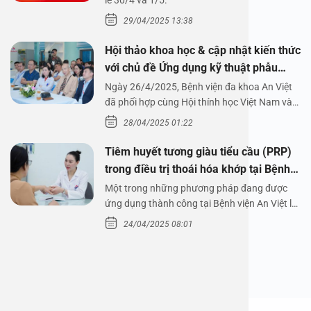
1/5/2025
lễ 30/4 và 1/5.
29/04/2025 13:38
Hội thảo khoa học & cập nhật kiến thức
với chủ đề Ứng dụng kỹ thuật phẫu
thuật nội soi tai dưới nước
Ngày 26/4/2025, Bệnh viện đa khoa An Việt
đã phối hợp cùng Hội thính học Việt Nam và
Công ty…
28/04/2025 01:22
Tiêm huyết tương giàu tiểu cầu (PRP)
trong điều trị thoái hóa khớp tại Bệnh
viện An Việt
Một trong những phương pháp đang được
ứng dụng thành công tại Bệnh viện An Việt là
tiêm huyết tương…
24/04/2025 08:01