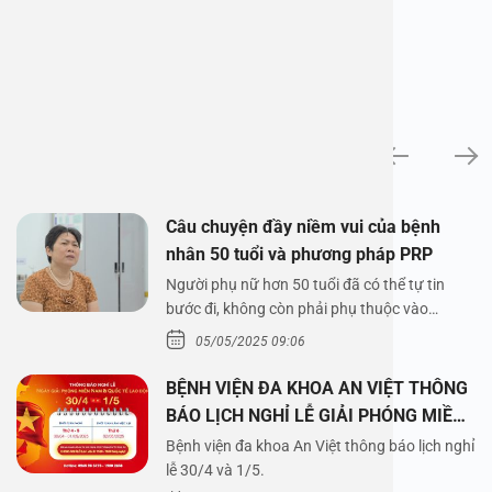
News
Câu chuyện đầy niềm vui của bệnh
nhân 50 tuổi và phương pháp PRP
Người phụ nữ hơn 50 tuổi đã có thể tự tin
bước đi, không còn phải phụ thuộc vào
thuốc…
05/05/2025 09:06
BỆNH VIỆN ĐA KHOA AN VIỆT THÔNG
BÁO LỊCH NGHỈ LỄ GIẢI PHÓNG MIỀN
NAM 30/4 VÀ QUỐC TẾ LAO ĐỘNG
Bệnh viện đa khoa An Việt thông báo lịch nghỉ
1/5/2025
lễ 30/4 và 1/5.