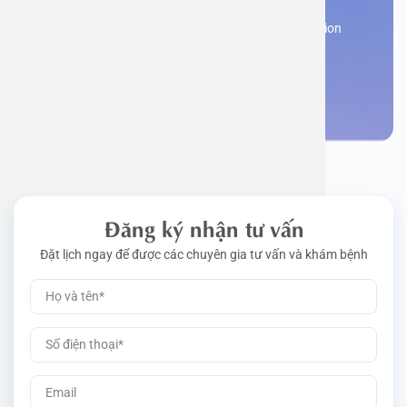
Work perm
Function
Tongue – 
Gói khám 
Q&A
Register now to receive consultation and examination
from experts
Driving l
Cell ana
Nasal Po
Gói khám 
Policy
Make an appointment
Pre-Empl
Neurolog
Gói khám 
Gói khám
Đăng ký nhận tư vấn
Đặt lịch ngay để được các chuyên gia tư vấn và khám bệnh