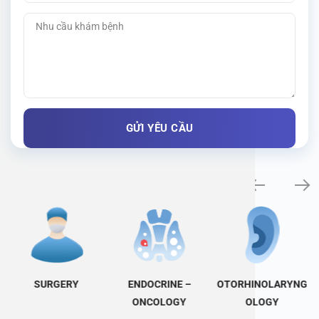
Specialty examination
SURGERY
ENDOCRINE –
OTORHINOLARYNG
ONCOLOGY
OLOGY