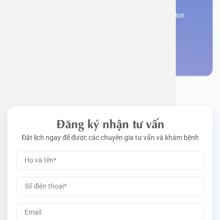
Work perm
Function
Tongue – 
Gói khám 
Q&A
Register now to receive consultation and examination
from experts
Driving l
Cell ana
Nasal Po
Gói khám 
Policy
Make an appointment
Pre-Empl
Neurolog
Gói khám 
Gói khám
Đăng ký nhận tư vấn
Đặt lịch ngay để được các chuyên gia tư vấn và khám bệnh