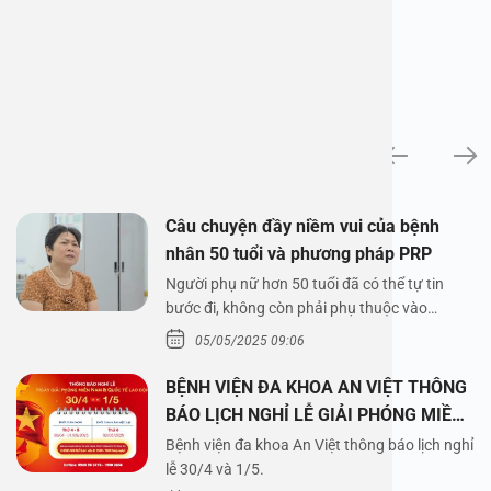
News
Câu chuyện đầy niềm vui của bệnh
nhân 50 tuổi và phương pháp PRP
Người phụ nữ hơn 50 tuổi đã có thể tự tin
bước đi, không còn phải phụ thuộc vào
thuốc…
05/05/2025 09:06
BỆNH VIỆN ĐA KHOA AN VIỆT THÔNG
BÁO LỊCH NGHỈ LỄ GIẢI PHÓNG MIỀN
NAM 30/4 VÀ QUỐC TẾ LAO ĐỘNG
Bệnh viện đa khoa An Việt thông báo lịch nghỉ
1/5/2025
lễ 30/4 và 1/5.