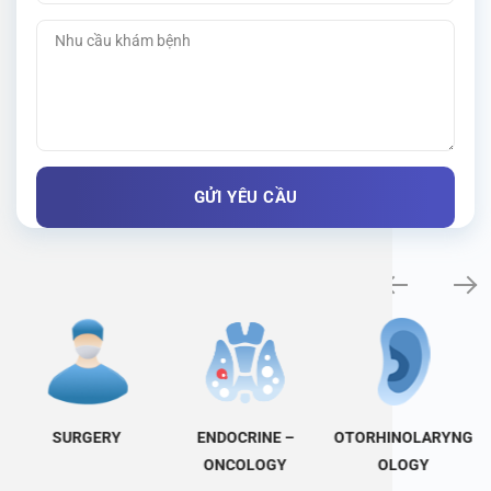
Specialty examination
SURGERY
ENDOCRINE –
OTORHINOLARYNG
ONCOLOGY
OLOGY