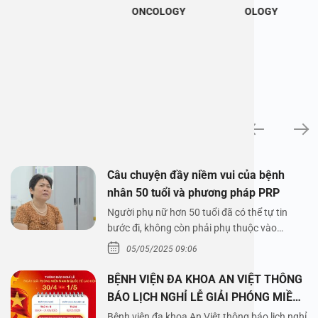
ONCOLOGY
OLOGY
News
Câu chuyện đầy niềm vui của bệnh
nhân 50 tuổi và phương pháp PRP
Người phụ nữ hơn 50 tuổi đã có thể tự tin
bước đi, không còn phải phụ thuộc vào
thuốc…
05/05/2025 09:06
BỆNH VIỆN ĐA KHOA AN VIỆT THÔNG
BÁO LỊCH NGHỈ LỄ GIẢI PHÓNG MIỀN
NAM 30/4 VÀ QUỐC TẾ LAO ĐỘNG
Bệnh viện đa khoa An Việt thông báo lịch nghỉ