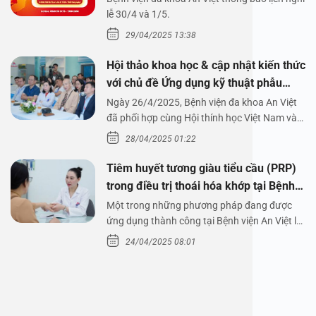
1/5/2025
lễ 30/4 và 1/5.
29/04/2025 13:38
Hội thảo khoa học & cập nhật kiến thức
với chủ đề Ứng dụng kỹ thuật phẫu
thuật nội soi tai dưới nước
Ngày 26/4/2025, Bệnh viện đa khoa An Việt
đã phối hợp cùng Hội thính học Việt Nam và
Công ty…
28/04/2025 01:22
Tiêm huyết tương giàu tiểu cầu (PRP)
trong điều trị thoái hóa khớp tại Bệnh
viện An Việt
Một trong những phương pháp đang được
ứng dụng thành công tại Bệnh viện An Việt là
tiêm huyết tương…
24/04/2025 08:01