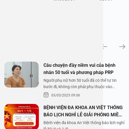
News
Câu chuyện đầy niềm vui của bệnh
nhân 50 tuổi và phương pháp PRP
Người phụ nữ hơn 50 tuổi đã có thể tự tin
bước đi, không còn phải phụ thuộc vào
thuốc…
05/05/2025 09:06
BỆNH VIỆN ĐA KHOA AN VIỆT THÔNG
BÁO LỊCH NGHỈ LỄ GIẢI PHÓNG MIỀN
NAM 30/4 VÀ QUỐC TẾ LAO ĐỘNG
Bệnh viện đa khoa An Việt thông báo lịch nghỉ