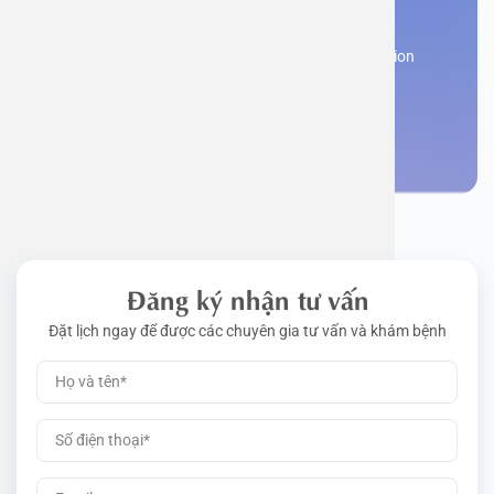
appointment
Work perm
Function
Tongue – 
Gói khám 
Q&A
Register now to receive consultation and examination
from experts
Driving l
Cell ana
Nasal Po
Gói khám 
Policy
Make an appointment
Pre-Empl
Neurolog
Gói khám 
Gói khám
Đăng ký nhận tư vấn
Đặt lịch ngay để được các chuyên gia tư vấn và khám bệnh