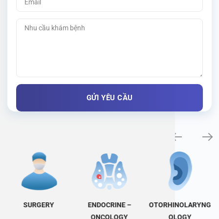
Specialty examination
SURGERY
ENDOCRINE –
OTORHINOLARYNG
ONCOLOGY
OLOGY