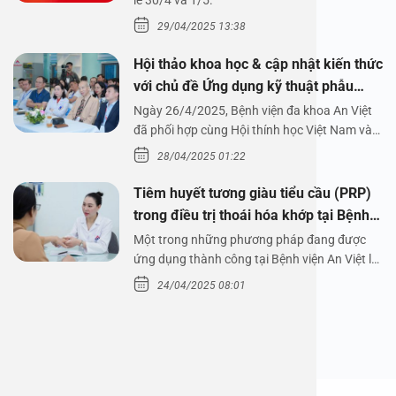
1/5/2025
lễ 30/4 và 1/5.
29/04/2025 13:38
Hội thảo khoa học & cập nhật kiến thức
với chủ đề Ứng dụng kỹ thuật phẫu
thuật nội soi tai dưới nước
Ngày 26/4/2025, Bệnh viện đa khoa An Việt
đã phối hợp cùng Hội thính học Việt Nam và
Công ty…
28/04/2025 01:22
Tiêm huyết tương giàu tiểu cầu (PRP)
trong điều trị thoái hóa khớp tại Bệnh
viện An Việt
Một trong những phương pháp đang được
ứng dụng thành công tại Bệnh viện An Việt là
tiêm huyết tương…
24/04/2025 08:01