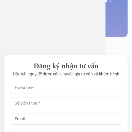
Register now to receive consultation and examination
from experts
Work perm
Function
Tongue – 
Gói khám 
Q&A
Make an appointment
Driving l
Cell ana
Nasal Po
Gói khám 
Policy
Pre-Empl
Neurolog
Gói khám 
Gói khám
Đăng ký nhận tư vấn
Đặt lịch ngay để được các chuyên gia tư vấn và khám bệnh