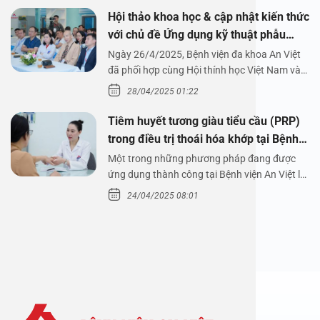
Hội thảo khoa học & cập nhật kiến thức
với chủ đề Ứng dụng kỹ thuật phẫu
thuật nội soi tai dưới nước
Ngày 26/4/2025, Bệnh viện đa khoa An Việt
đã phối hợp cùng Hội thính học Việt Nam và
Công ty…
28/04/2025 01:22
Tiêm huyết tương giàu tiểu cầu (PRP)
trong điều trị thoái hóa khớp tại Bệnh
viện An Việt
Một trong những phương pháp đang được
ứng dụng thành công tại Bệnh viện An Việt là
tiêm huyết tương…
24/04/2025 08:01