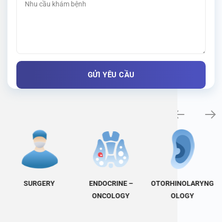
Specialty examination
SURGERY
ENDOCRINE –
OTORHINOLARYNG
ONCOLOGY
OLOGY