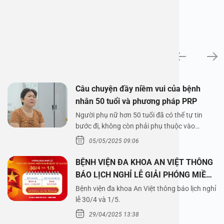
News
Câu chuyện đầy niềm vui của bệnh
nhân 50 tuổi và phương pháp PRP
Người phụ nữ hơn 50 tuổi đã có thể tự tin
bước đi, không còn phải phụ thuộc vào
thuốc…
05/05/2025 09:06
BỆNH VIỆN ĐA KHOA AN VIỆT THÔNG
BÁO LỊCH NGHỈ LỄ GIẢI PHÓNG MIỀN
NAM 30/4 VÀ QUỐC TẾ LAO ĐỘNG
Bệnh viện đa khoa An Việt thông báo lịch nghỉ
1/5/2025
lễ 30/4 và 1/5.
29/04/2025 13:38