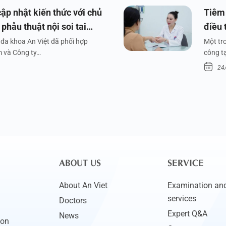
ập nhật kiến thức với chủ
Tiêm 
phẫu thuật nội soi tai
điều 
đa khoa An Việt đã phối hợp
Một tr
m và Công ty…
công tạ
24
ABOUT US
SERVICE
About An Viet
Examination and
services
Doctors
Expert Q&A
News
ion