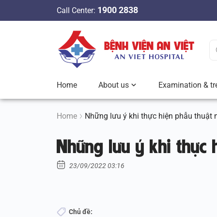
S
1900 2838
Call Center:
k
i
p
t
o
c
Home
About us
Examination & tr
o
n
t
Home
Những lưu ý khi thực hiện phẫu thuật
e
Những lưu ý khi thực
n
t
23/09/2022 03:16
Chủ đề: