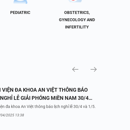
PEDIATRIC
OBSTETRICS,
NEU
GYNECOLOGY AND
INFERTILITY
 VIỆN ĐA KHOA AN VIỆT THÔNG BÁO
 NGHỈ LỄ GIẢI PHÓNG MIỀN NAM 30/4
UỐC TẾ LAO ĐỘNG 1/5/2025
ện đa khoa An Việt thông báo lịch nghỉ lễ 30/4 và 1/5.
/04/2025 13:38