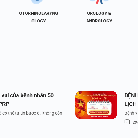
OTORHINOLARYNG
UROLOGY &
OLOGY
ANDROLOGY
 vui của bệnh nhân 50
BỆNH
 PRP
LỊCH
VÀ Q
 có thể tự tin bước đi, không còn
Bệnh vi
29