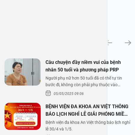
News
Câu chuyện đầy niềm vui của bệnh
nhân 50 tuổi và phương pháp PRP
Người phụ nữ hơn 50 tuổi đã có thể tự tin
bước đi, không còn phải phụ thuộc vào
thuốc…
05/05/2025 09:06
BỆNH VIỆN ĐA KHOA AN VIỆT THÔNG
BÁO LỊCH NGHỈ LỄ GIẢI PHÓNG MIỀN
NAM 30/4 VÀ QUỐC TẾ LAO ĐỘNG
Bệnh viện đa khoa An Việt thông báo lịch nghỉ
1/5/2025
lễ 30/4 và 1/5.