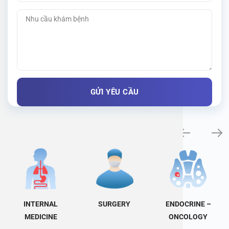
Specialty examination
TERNAL
SURGERY
ENDOCRINE –
OTORHI
DICINE
ONCOLOGY
OL