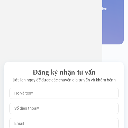
Work perm
Function
Tongue – 
Gói khám 
Q&A
Register now to receive consultation and examination
from experts
Driving l
Cell ana
Nasal Po
Gói khám 
Policy
Make an appointment
Pre-Empl
Neurolog
Gói khám 
Gói khám
Đăng ký nhận tư vấn
Đặt lịch ngay để được các chuyên gia tư vấn và khám bệnh