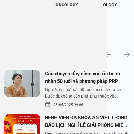
ONCOLOGY
OLOGY
News
Câu chuyện đầy niềm vui của bệnh
nhân 50 tuổi và phương pháp PRP
Người phụ nữ hơn 50 tuổi đã có thể tự tin
bước đi, không còn phải phụ thuộc vào
thuốc…
05/05/2025 09:06
BỆNH VIỆN ĐA KHOA AN VIỆT THÔNG
BÁO LỊCH NGHỈ LỄ GIẢI PHÓNG MIỀN
NAM 30/4 VÀ QUỐC TẾ LAO ĐỘNG
Bệnh viện đa khoa An Việt thông báo lịch nghỉ