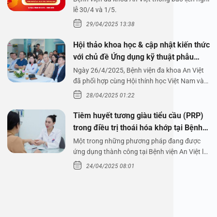
1/5/2025
lễ 30/4 và 1/5.
29/04/2025 13:38
Hội thảo khoa học & cập nhật kiến thức
với chủ đề Ứng dụng kỹ thuật phẫu
thuật nội soi tai dưới nước
Ngày 26/4/2025, Bệnh viện đa khoa An Việt
đã phối hợp cùng Hội thính học Việt Nam và
Công ty…
28/04/2025 01:22
Tiêm huyết tương giàu tiểu cầu (PRP)
trong điều trị thoái hóa khớp tại Bệnh
viện An Việt
Một trong những phương pháp đang được
ứng dụng thành công tại Bệnh viện An Việt là
tiêm huyết tương…
24/04/2025 08:01