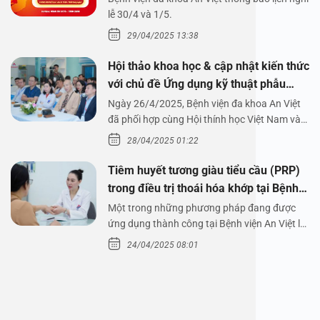
1/5/2025
lễ 30/4 và 1/5.
29/04/2025 13:38
Hội thảo khoa học & cập nhật kiến thức
với chủ đề Ứng dụng kỹ thuật phẫu
thuật nội soi tai dưới nước
Ngày 26/4/2025, Bệnh viện đa khoa An Việt
đã phối hợp cùng Hội thính học Việt Nam và
Công ty…
28/04/2025 01:22
Tiêm huyết tương giàu tiểu cầu (PRP)
trong điều trị thoái hóa khớp tại Bệnh
viện An Việt
Một trong những phương pháp đang được
ứng dụng thành công tại Bệnh viện An Việt là
tiêm huyết tương…
24/04/2025 08:01