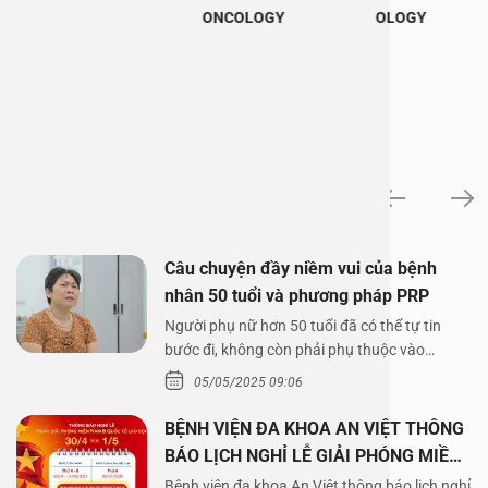
ONCOLOGY
OLOGY
News
Câu chuyện đầy niềm vui của bệnh
nhân 50 tuổi và phương pháp PRP
Người phụ nữ hơn 50 tuổi đã có thể tự tin
bước đi, không còn phải phụ thuộc vào
thuốc…
05/05/2025 09:06
BỆNH VIỆN ĐA KHOA AN VIỆT THÔNG
BÁO LỊCH NGHỈ LỄ GIẢI PHÓNG MIỀN
NAM 30/4 VÀ QUỐC TẾ LAO ĐỘNG
Bệnh viện đa khoa An Việt thông báo lịch nghỉ