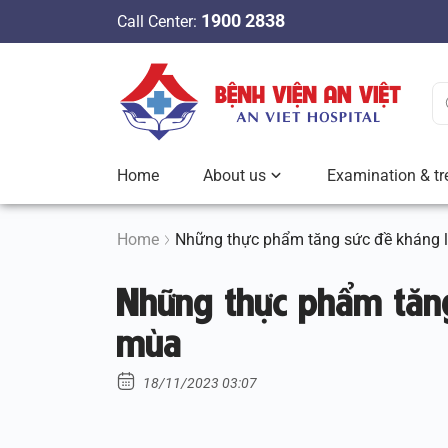
S
1900 2838
Call Center:
k
i
p
t
o
c
Home
About us
Examination & tr
o
n
t
Home
Những thực phẩm tăng sức đề kháng 
e
Những thực phẩm tăng
n
t
mùa
18/11/2023 03:07