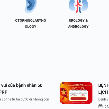
OTORHINOLARYNG
UROLOGY &
OLOGY
ANDROLOGY
 vui của bệnh nhân 50
BỆNH
 PRP
LỊCH
VÀ Q
 có thể tự tin bước đi, không còn
Bệnh vi
29