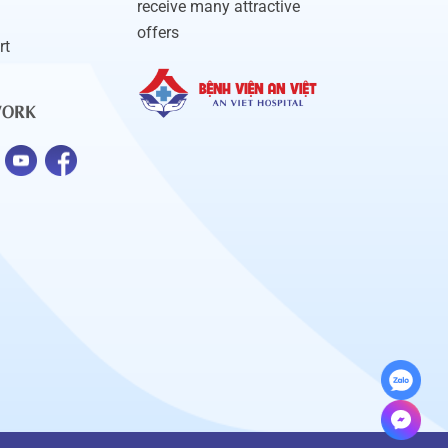
receive many attractive
offers
rt
WORK