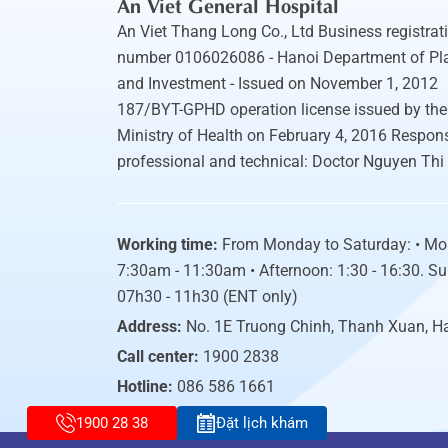
An Viet General Hospital
An Viet Thang Long Co., Ltd Business registrat
number 0106026086 - Hanoi Department of Pl
and Investment - Issued on November 1, 2012
187/BYT-GPHD operation license issued by the
Ministry of Health on February 4, 2016 Respons
professional and technical: Doctor Nguyen Thi
Working time:
From Monday to Saturday: • Mo
7:30am - 11:30am • Afternoon: 1:30 - 16:30. S
07h30 - 11h30 (ENT only)
Address:
No. 1E Truong Chinh, Thanh Xuan, H
Call center:
1900 2838
Hotline:
086 586 1661
1900 28 38
Đặt lịch khám