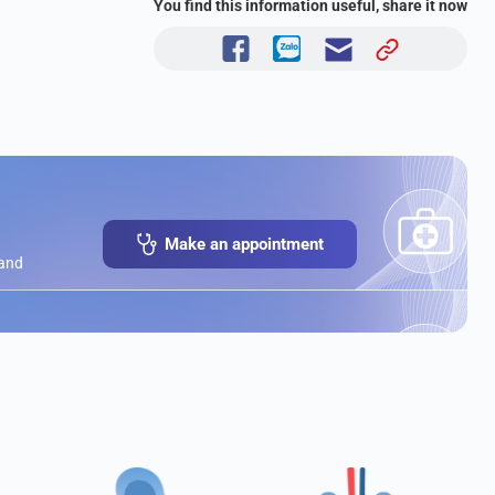
You find this information useful, share it now
Make an appointment
 and