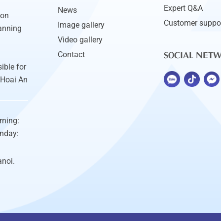
Expert Q&A
News
ion
Customer suppo
Image gallery
anning
Video gallery
SOCIAL NET
Contact
ible for
 Hoai An
rning:
unday:
anoi.