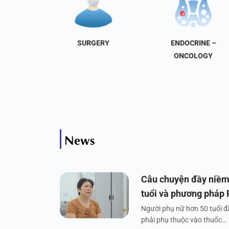
NAL
SURGERY
ENDOCRINE –
INE
ONCOLOGY
News
Câu chuyện đầy niềm
tuổi và phương pháp
Người phụ nữ hơn 50 tuổi đã
phải phụ thuộc vào thuốc…