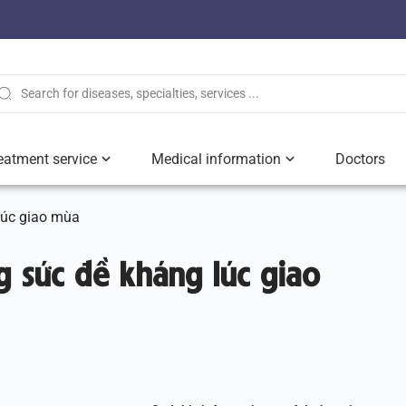
eatment service
Medical information
Doctors
lúc giao mùa
 sức đề kháng lúc giao