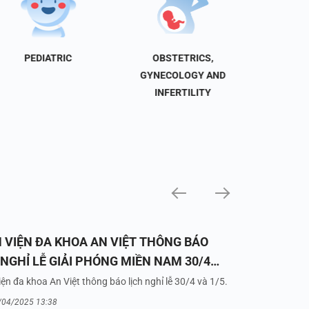
PEDIATRIC
OBSTETRICS,
NEU
GYNECOLOGY AND
INFERTILITY
 VIỆN ĐA KHOA AN VIỆT THÔNG BÁO
 NGHỈ LỄ GIẢI PHÓNG MIỀN NAM 30/4
UỐC TẾ LAO ĐỘNG 1/5/2025
ện đa khoa An Việt thông báo lịch nghỉ lễ 30/4 và 1/5.
/04/2025 13:38