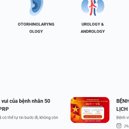
OTORHINOLARYNG
UROLOGY &
OLOGY
ANDROLOGY
 vui của bệnh nhân 50
BỆNH
 PRP
LỊCH
VÀ Q
 có thể tự tin bước đi, không còn
Bệnh vi
29