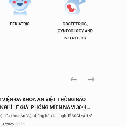
PEDIATRIC
OBSTETRICS,
NEU
GYNECOLOGY AND
INFERTILITY
 VIỆN ĐA KHOA AN VIỆT THÔNG BÁO
 NGHỈ LỄ GIẢI PHÓNG MIỀN NAM 30/4
UỐC TẾ LAO ĐỘNG 1/5/2025
ện đa khoa An Việt thông báo lịch nghỉ lễ 30/4 và 1/5.
/04/2025 13:38