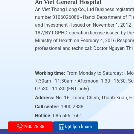
An Viet General Hospital
An Viet Thang Long Co., Ltd Business registrat
number 0106026086 - Hanoi Department of Pl
and Investment - Issued on November 1, 2012
187/BYT-GPHD operation license issued by the
Ministry of Health on February 4, 2016 Respons
professional and technical: Doctor Nguyen Thi
Working time:
From Monday to Saturday: • Mo
7:30am - 11:30am • Afternoon: 1:30 - 16:30. S
07h30 - 11h30 (ENT only)
Address:
No. 1E Truong Chinh, Thanh Xuan, H
Call center:
1900 2838
Hotline:
086 586 1661
1900 28 38
Đặt lịch khám