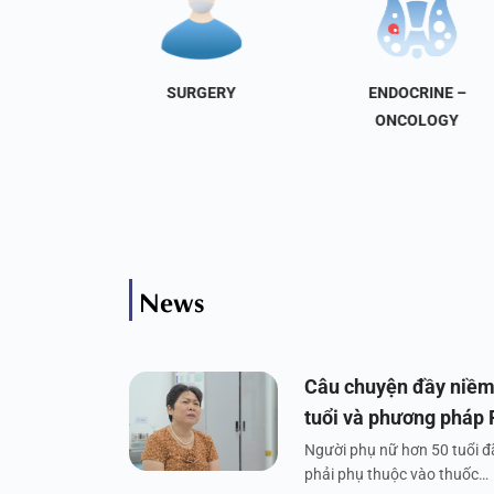
NAL
SURGERY
ENDOCRINE –
INE
ONCOLOGY
News
Câu chuyện đầy niềm
tuổi và phương pháp
Người phụ nữ hơn 50 tuổi đã
phải phụ thuộc vào thuốc…