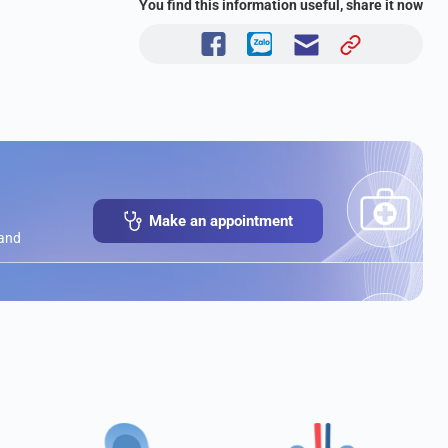
You find this information useful, share it now
Make an appointment
 and