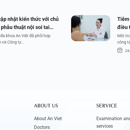
ập nhật kiến thức với chủ
Tiêm 
phẫu thuật nội soi tai
điều 
đa khoa An Việt đã phối hợp
Một tr
m và Công ty…
công tạ
24
ABOUT US
SERVICE
About An Viet
Examination and
services
Doctors