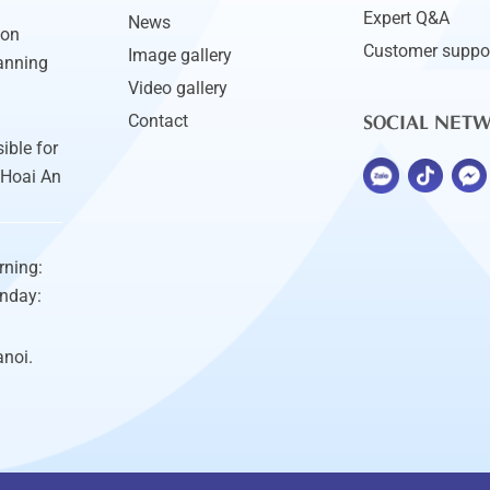
Expert Q&A
News
ion
Customer suppo
Image gallery
anning
Video gallery
SOCIAL NET
Contact
ible for
 Hoai An
rning:
unday:
anoi.