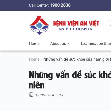
S
1900 2838
Call Center:
k
i
p
t
o
c
Home
About us
Examination & tr
o
n
t
Home
Những vấn đề sức khỏe của nam giới t
e
Những vấn đề sức khỏ
n
t
niên
19/06/2024 11:57