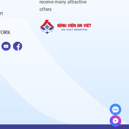
receive many attractive
offers
rt
WORK