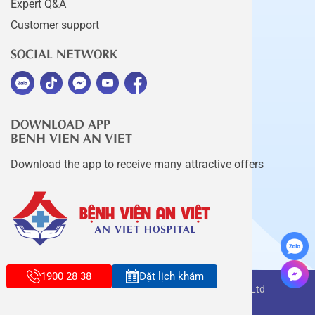
Expert Q&A
Customer support
SOCIAL NETWORK
DOWNLOAD APP
BENH VIEN AN VIET
Download the app to receive many attractive offers
1900 28 38
Đặt lịch khám
Copyright belongs to An Viet Thang Long Co., Ltd
Terms of use