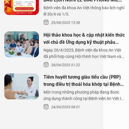
NAM 30/4 VÀ QUỐC TẾ LAO ĐỘNG
Bệnh viện đa khoa An Việt thông báo lịch nghỉ
1/5/2025
lễ 30/4 và 1/5.
29/04/2025 13:38
Hội thảo khoa học & cập nhật kiến thức
với chủ đề Ứng dụng kỹ thuật phẫu
thuật nội soi tai dưới nước
Ngày 26/4/2025, Bệnh viện đa khoa An Việt
đã phối hợp cùng Hội thính học Việt Nam và
Công ty…
28/04/2025 01:22
Tiêm huyết tương giàu tiểu cầu (PRP)
trong điều trị thoái hóa khớp tại Bệnh
viện An Việt
Một trong những phương pháp đang được
ứng dụng thành công tại Bệnh viện An Việt là
tiêm huyết tương…
24/04/2025 08:01