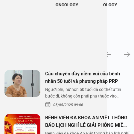
ONCOLOGY
OLOGY
News
Câu chuyện đầy niềm vui của bệnh
nhân 50 tuổi và phương pháp PRP
Người phụ nữ hơn 50 tuổi đã có thể tự tin
bước đi, không còn phải phụ thuộc vào
thuốc…
05/05/2025 09:06
BỆNH VIỆN ĐA KHOA AN VIỆT THÔNG
BÁO LỊCH NGHỈ LỄ GIẢI PHÓNG MIỀN
NAM 30/4 VÀ QUỐC TẾ LAO ĐỘNG
Bệnh viện đa khoa An Việt thông báo lịch nghỉ